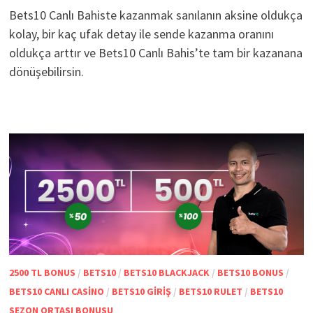
Bets10 Canlı Bahiste kazanmak sanılanın aksine oldukça
kolay, bir kaç ufak detay ile sende kazanma oranını
oldukça arttır ve Bets10 Canlı Bahis’te tam bir kazanana
dönüşebilirsin.
2500 TL BONUS
/
BETS10
/
BETS10 BLACKJACK
/
BETS10 BONUS
/
BETS10 CANLI CASINO
/
BETS10 GIRIŞ
/
BETS10 RULET
/
BETS10
SEZON ORTASI BONUSU