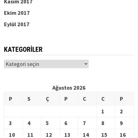
Kasım 2017
Ekim 2017
Eylül 2017
KATEGORILER
Kategoriler
Ağustos 2026
P
S
Ç
P
C
C
P
1
2
3
4
5
6
7
8
9
10
11
12
13
14
15
16