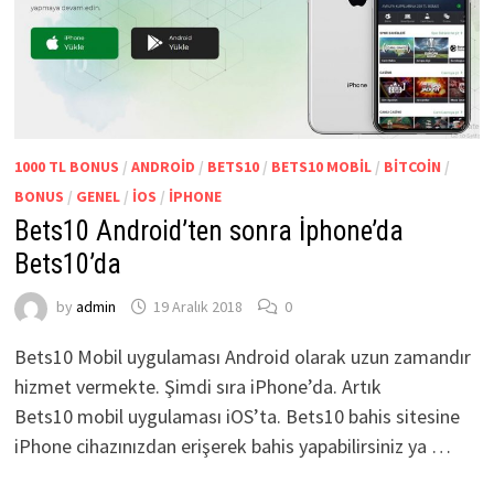
1000 TL BONUS
/
ANDROID
/
BETS10
/
BETS10 MOBIL
/
BITCOIN
/
BONUS
/
GENEL
/
IOS
/
IPHONE
Bets10 Android’ten sonra İphone’da
Bets10’da
by
admin
19 Aralık 2018
0
Bets10 Mobil uygulaması Android olarak uzun zamandır
hizmet vermekte. Şimdi sıra iPhone’da. Artık
Bets10 mobil uygulaması iOS’ta. Bets10 bahis sitesine
iPhone cihazınızdan erişerek bahis yapabilirsiniz ya …