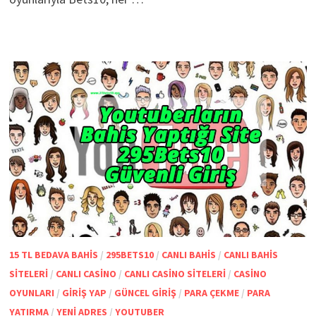
15 TL BEDAVA BAHIS
/
295BETS10
/
CANLI BAHIS
/
CANLI BAHIS
SITELERI
/
CANLI CASINO
/
CANLI CASINO SITELERI
/
CASINO
OYUNLARI
/
GIRIŞ YAP
/
GÜNCEL GIRIŞ
/
PARA ÇEKME
/
PARA
YATIRMA
/
YENI ADRES
/
YOUTUBER