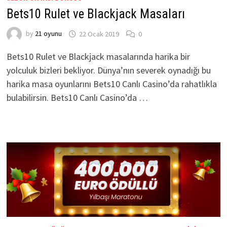
Bets10 Rulet ve Blackjack Masaları
by
21 oyunu
22 Ocak 2019
0
Bets10 Rulet ve Blackjack masalarında harika bir
yolculuk bizleri bekliyor. Dünya’nın severek oynadığı bu
harika masa oyunlarını Bets10 Canlı Casino’da rahatlıkla
bulabilirsin. Bets10 Canlı Casino’da …