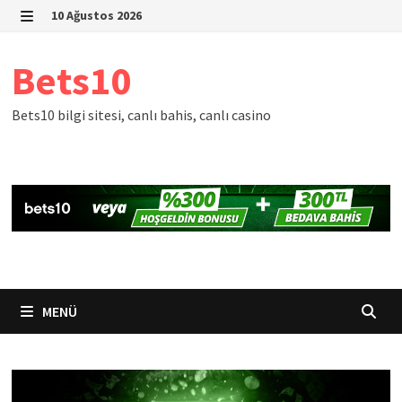
İçeriğe
10 Ağustos 2026
geç
MENÜ
Bets10
Bets10 bilgi sitesi, canlı bahis, canlı casino
MENÜ