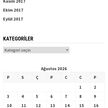
Kasım 2017
Ekim 2017
Eylül 2017
KATEGORILER
Kategoriler
Ağustos 2026
P
S
Ç
P
C
C
P
1
2
3
4
5
6
7
8
9
10
11
12
13
14
15
16