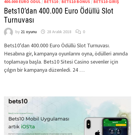
400.000 EURO ÖDÜL
/
BETS10
/
BETS10 BONUS
/
BETS10 GIRIŞ
Bets10’dan 400.000 Euro Ödüllü Slot
Turnuvası
by
21 oyunu
28 Aralık 2018
0
Bets10’dan 400.000 Euro Ödüllü Slot Turnuvası.
Hesabına gir, kampanya oyunlarını oyna, ödülleri anında
toplamaya başla. Bets10 Sitesi Casino sevenler için
çılgın bir kampanya düzenledi. 24 …