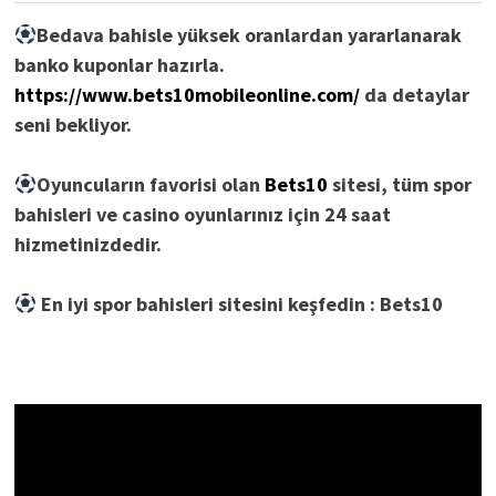
Bedava bahisle yüksek oranlardan yararlanarak
banko kuponlar hazırla.
https://www.bets10mobileonline.com/
da detaylar
seni bekliyor.
Oyuncuların favorisi olan
Bets10
sitesi, tüm spor
bahisleri ve casino oyunlarınız için 24 saat
hizmetinizdedir.
En iyi spor bahisleri sitesini keşfedin : Bets10