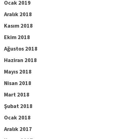
Ocak 2019
Aralık 2018
Kasım 2018
Ekim 2018
Ağustos 2018
Haziran 2018
Mayıs 2018
Nisan 2018
Mart 2018
Şubat 2018
Ocak 2018
Aralık 2017