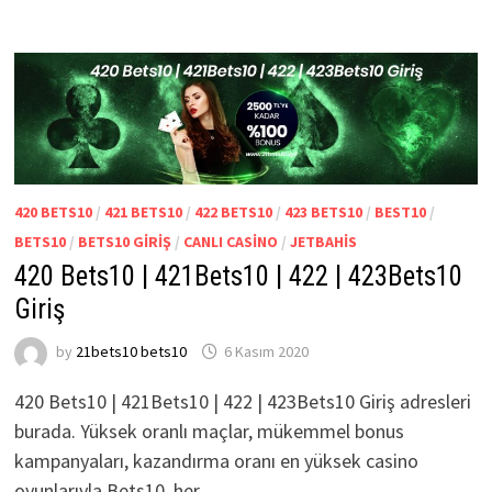
420 BETS10
/
421 BETS10
/
422 BETS10
/
423 BETS10
/
BEST10
/
BETS10
/
BETS10 GIRIŞ
/
CANLI CASINO
/
JETBAHIS
420 Bets10 | 421Bets10 | 422 | 423Bets10
Giriş
by
21bets10 bets10
6 Kasım 2020
420 Bets10 | 421Bets10 | 422 | 423Bets10 Giriş adresleri
burada. Yüksek oranlı maçlar, mükemmel bonus
kampanyaları, kazandırma oranı en yüksek casino
oyunlarıyla Bets10, her …