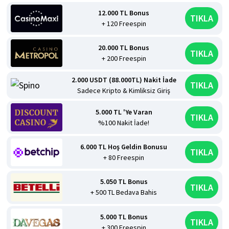
12.000 TL Bonus
TIKLA
+ 120 Freespin
20.000 TL Bonus
TIKLA
+ 200 Freespin
2.000 USDT (88.000TL) Nakit İade
TIKLA
Sadece Kripto & Kimliksiz Giriş
5.000 TL 'Ye Varan
TIKLA
%100 Nakit İade!
6.000 TL Hoş Geldin Bonusu
TIKLA
+ 80 Freespin
5.050 TL Bonus
TIKLA
+ 500 TL Bedava Bahis
5.000 TL Bonus
TIKLA
+ 300 Freespin