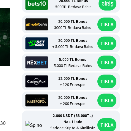
20.000 TL Bonus
GİRİŞ
5000TL Bedava Bahis
20.000 TL Bonus
TIKLA
3000 TL Bedava Bahis
20.000 TL Bonus
TIKLA
+ 5.000 TL Bedava Bahis
5.000 TL Bonus
TIKLA
5.000 TL Bedava Bahis
12.000 TL Bonus
TIKLA
+ 120 Freespin
20.000 TL Bonus
TIKLA
+ 200 Freespin
2.000 USDT (88.000TL)
Nakit İade
 30
TIKLA
Sadece Kripto & Kimliksiz