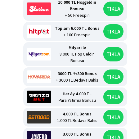
10.000 TL Hoşgeldin
TIKLA
Bonusu
+ 50 Freespin
Toplam 6.000 TL Bonus
TIKLA
+ 100 Freespin
Milyar ile
TIKLA
8.000 TL Hoş Geldin
Bonusu
3000 TL %300 Bonus
TIKLA
+ 3000 TL Bedava Bahis
Her Ay 4.000 TL
TIKLA
Para Yatırma Bonusu
4.000 TL Bonus
TIKLA
1.000 TL Bedava Bahis
3.000 TL Bonus
TIKLA