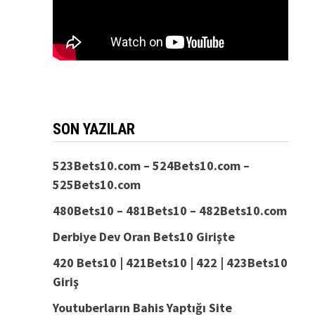
SON YAZILAR
523Bets10.com – 524Bets10.com –
525Bets10.com
480Bets10 – 481Bets10 – 482Bets10.com
Derbiye Dev Oran Bets10 Girişte
420 Bets10 | 421Bets10 | 422 | 423Bets10
Giriş
Youtuberların Bahis Yaptığı Site