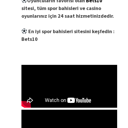
Oyuncuların favorisi olan
Bets10
sitesi, tüm spor bahisleri ve casino
oyunlarınız için 24 saat hizmetinizdedir.
En iyi spor bahisleri sitesini keşfedin :
Bets10