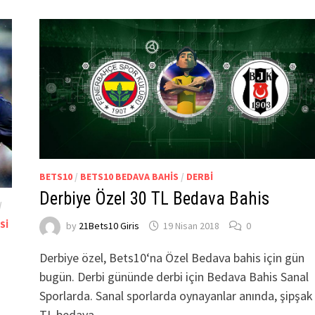
BETS10
/
BETS10 BEDAVA BAHIS
/
DERBI
Derbiye Özel 30 TL Bedava Bahis
/
SI
by
21Bets10 Giris
19 Nisan 2018
0
Derbiye özel, Bets10‘na Özel Bedava bahis için gün
bugün. Derbi gününde derbi için Bedava Bahis Sanal
Sporlarda. Sanal sporlarda oynayanlar anında, şipşak
TL bedava …