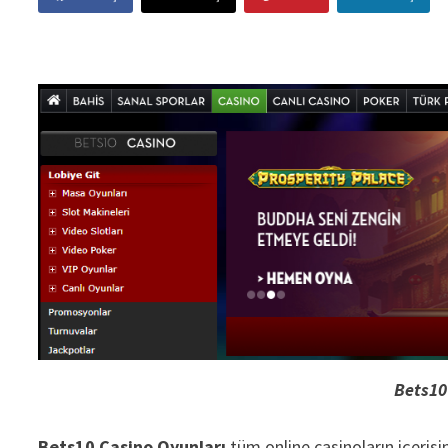
Bets10
Bets10 Casino Oyunları
tüm online casinoların içerisi