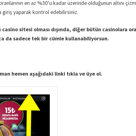
oranlarının en az %30’u kadar üzerinde olduğunun altını çiz
 giriş yaparak kontrol edebilirsiniz.
lı casino sitesi olması dışında, diğer bütün casinolara or
ca da sadece tek bir cümle kullanabiliyorsun.
man hemen aşağıdaki linki tıkla ve üye ol.