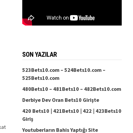
SON YAZILAR
523Bets10.com – 524Bets10.com –
525Bets10.com
480Bets10 – 481Bets10 – 482Bets10.com
Derbiye Dev Oran Bets10 Girişte
420 Bets10 | 421Bets10 | 422 | 423Bets10
Giriş
kat
Youtuberların Bahis Yaptığı Site