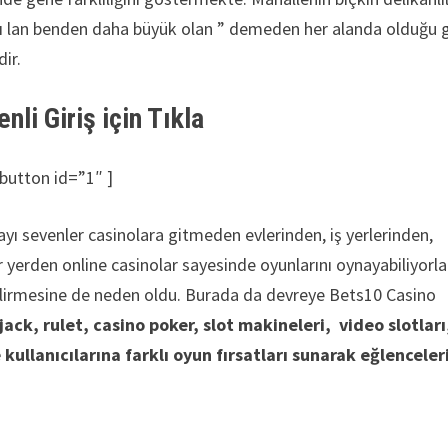
ı lan benden daha büyük olan ” demeden her alanda olduğu g
ir.
li Giriş için Tıkla
button id=”1″ ]
ı sevenler casinolara gitmeden evlerinden, iş yerlerinden,
 yerden online casinolar sayesinde oyunlarını oynayabiliyorla
belirmesine de neden oldu. Burada da devreye Bets10 Casino
ack, rulet, casino poker, slot makineleri, video slotları
 kullanıcılarına farklı oyun fırsatları sunarak eğlenceler