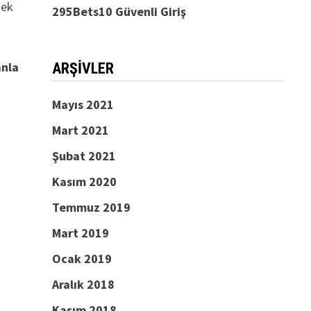
mek
295Bets10 Güvenli Giriş
anla
ARŞIVLER
Mayıs 2021
Mart 2021
Şubat 2021
Kasım 2020
Temmuz 2019
Mart 2019
Ocak 2019
Aralık 2018
Kasım 2018