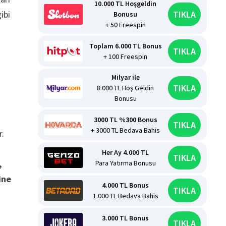
10.000 TL Hoşgeldin
ibi
TIKLA
Bonusu
+ 50 Freespin
Toplam 6.000 TL Bonus
TIKLA
+ 100 Freespin
Milyar ile
TIKLA
8.000 TL Hoş Geldin
Bonusu
3000 TL %300 Bonus
TIKLA
+ 3000 TL Bedava Bahis
r.
Her Ay 4.000 TL
TIKLA
,
Para Yatırma Bonusu
ine
4.000 TL Bonus
TIKLA
1.000 TL Bedava Bahis
3.000 TL Bonus
TIKLA