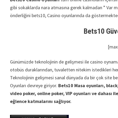
gibi sokaklarda nara atmasına gerek kalmadan ” Var m
önderliğini bets10, Casino oyunlarında da göstermekted
Bets10 Güven
[max
Günümüzde teknolojinin de gelişmesi ile casino oynamay
otobüs duraklarından, tuvaletten nitekim istedikleri her
Teknolojinin gelişmesi sanal dünyada da bir çok site 
Oyunları devreye giriyor.
Bets10 Masa oyunları, blackj
video poker, online poker, VIP oyunları ve dahası ile
eğlence katmalarını sağlıyor.