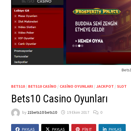
Bets1
BETS10
/
BETS10 CASINO
/
CASINO OYUNLARI
/
JACKPOT
/
SLOT
Bets10 Casino Oyunları
by
21bets10 bets10
19 Ekim 2017
0
PAYLAŞ
PAYLAŞ
PIN IT
PAYLAŞ