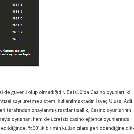
i de güvenli olup olmadığıdır. Bets10’da Casino oyunları iki
ısal sayı üretme sistemi kullanılmaktadır. İsveç Ulusal Adli
ri tarafından onaylanmış rastlantısallık, Casino oyunlarının
rayla oynanan, hem de ücretsiz casino eğlence oyunlarında
dildiğinde, %90’lık birimin kullanıcılara geri ödendiğine dik