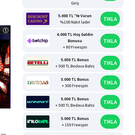
Giriş
5.000 TL 'Ye Varan
TIKLA
%100 Nakit İade!
6.000 TL Hoş Geldin
TIKLA
Bonusu
+ 80 Freespin
5.050 TL Bonus
TIKLA
+ 500 TL Bedava Bahis
5.000 TL Bonus
TIKLA
+ 300 Freespin
5.000 TL Bonus
TIKLA
+ 500 TL Bedava Bahis
5.000 TL Bonus
TIKLA
+ 150 Freespin
arı