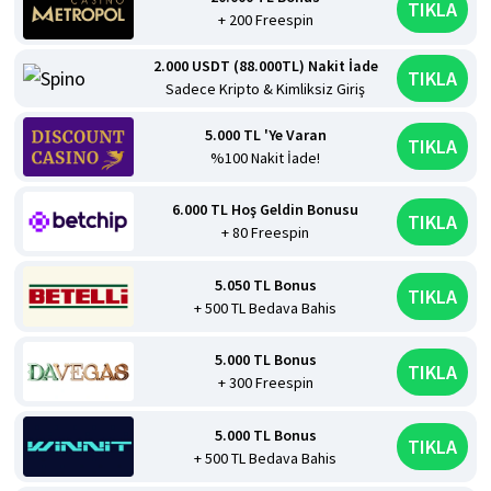
TIKLA
+ 200 Freespin
2.000 USDT (88.000TL) Nakit İade
TIKLA
Sadece Kripto & Kimliksiz Giriş
5.000 TL 'Ye Varan
TIKLA
%100 Nakit İade!
6.000 TL Hoş Geldin Bonusu
TIKLA
+ 80 Freespin
5.050 TL Bonus
TIKLA
+ 500 TL Bedava Bahis
5.000 TL Bonus
TIKLA
+ 300 Freespin
5.000 TL Bonus
TIKLA
+ 500 TL Bedava Bahis