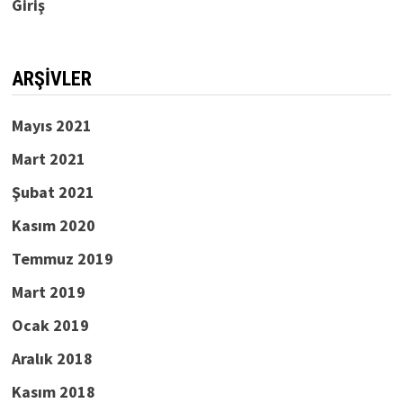
Giriş
ARŞIVLER
Mayıs 2021
Mart 2021
Şubat 2021
Kasım 2020
Temmuz 2019
Mart 2019
Ocak 2019
Aralık 2018
Kasım 2018