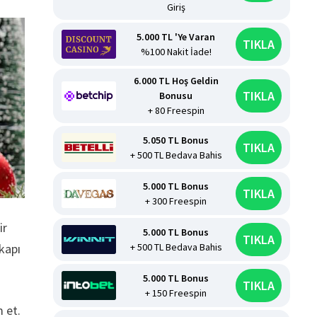
Giriş
5.000 TL 'Ye Varan
TIKLA
%100 Nakit İade!
6.000 TL Hoş Geldin
TIKLA
Bonusu
+ 80 Freespin
5.050 TL Bonus
TIKLA
+ 500 TL Bedava Bahis
5.000 TL Bonus
TIKLA
+ 300 Freespin
ir
5.000 TL Bonus
TIKLA
+ 500 TL Bedava Bahis
 kapı
5.000 TL Bonus
TIKLA
+ 150 Freespin
 et.