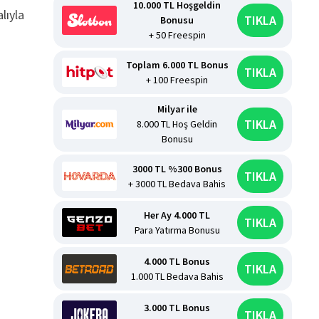
10.000 TL Hoşgeldin
lıyla
TIKLA
Bonusu
+ 50 Freespin
Toplam 6.000 TL Bonus
TIKLA
+ 100 Freespin
Milyar ile
TIKLA
8.000 TL Hoş Geldin
Bonusu
3000 TL %300 Bonus
TIKLA
+ 3000 TL Bedava Bahis
Her Ay 4.000 TL
TIKLA
Para Yatırma Bonusu
4.000 TL Bonus
TIKLA
1.000 TL Bedava Bahis
3.000 TL Bonus
TIKLA