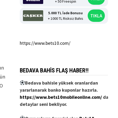
+ 50 Freespin
5.000 TL İade Bonusu
TIKLA
+ 1000 TL Risksiz Bahis
https://www.bets10.com/
ın
BEDAVA BAHIS FLAŞ HABER!!
gün
Bedava bahisle yüksek oranlardan
RO
yararlanarak banko kuponlar hazırla.
https://www.bets10mobileonline.com/
da
detaylar seni bekliyor.