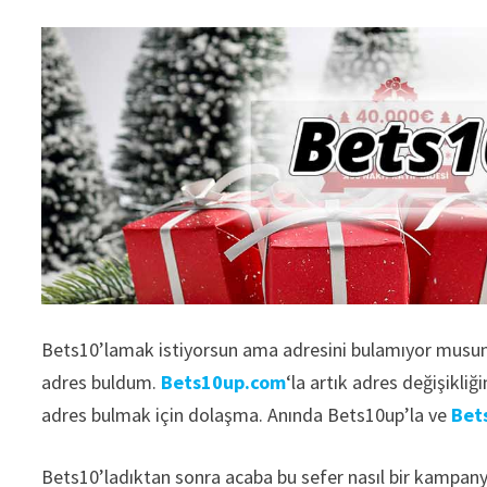
Bets10’lamak istiyorsun ama adresini bulamıyor musu
adres buldum.
Bets10up.com
‘la artık adres değişikli
adres bulmak için dolaşma. Anında Bets10up’la ve
Bets
Bets10’ladıktan sonra acaba bu sefer nasıl bir kampan