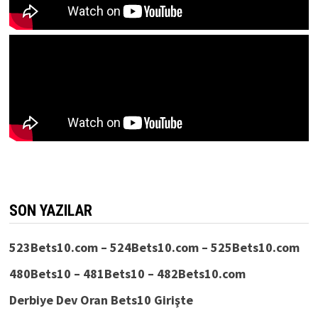
SON YAZILAR
523Bets10.com – 524Bets10.com – 525Bets10.com
480Bets10 – 481Bets10 – 482Bets10.com
Derbiye Dev Oran Bets10 Girişte