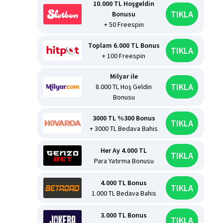
10.000 TL Hoşgeldin
TIKLA
Bonusu
+ 50 Freespin
Toplam 6.000 TL Bonus
TIKLA
+ 100 Freespin
Milyar ile
TIKLA
8.000 TL Hoş Geldin
Bonusu
3000 TL %300 Bonus
TIKLA
+ 3000 TL Bedava Bahis
Her Ay 4.000 TL
TIKLA
Para Yatırma Bonusu
4.000 TL Bonus
TIKLA
1.000 TL Bedava Bahis
3.000 TL Bonus
TIKLA