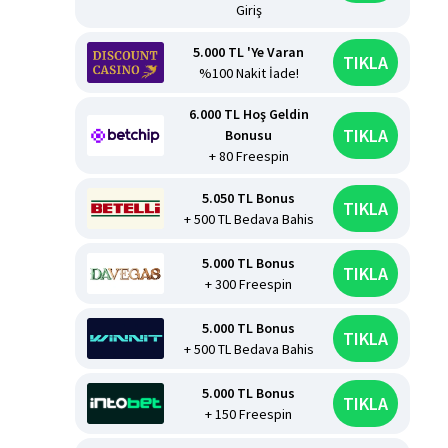
Giriş
5.000 TL 'Ye Varan
TIKLA
%100 Nakit İade!
6.000 TL Hoş Geldin
TIKLA
Bonusu
+ 80 Freespin
5.050 TL Bonus
TIKLA
+ 500 TL Bedava Bahis
5.000 TL Bonus
TIKLA
+ 300 Freespin
5.000 TL Bonus
TIKLA
+ 500 TL Bedava Bahis
5.000 TL Bonus
TIKLA
+ 150 Freespin