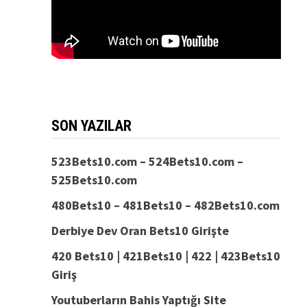
SON YAZILAR
523Bets10.com – 524Bets10.com –
525Bets10.com
480Bets10 – 481Bets10 – 482Bets10.com
Derbiye Dev Oran Bets10 Girişte
420 Bets10 | 421Bets10 | 422 | 423Bets10
Giriş
Youtuberların Bahis Yaptığı Site