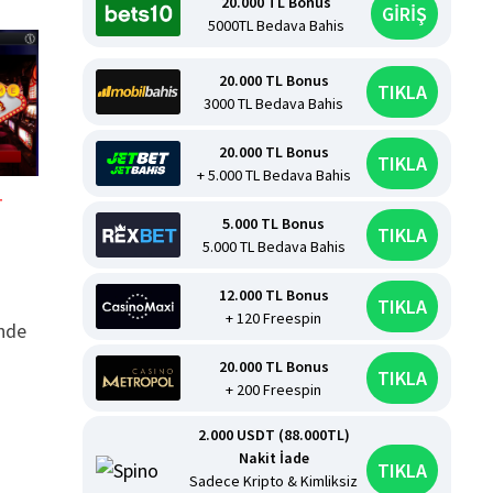
20.000 TL Bonus
GİRİŞ
5000TL Bedava Bahis
20.000 TL Bonus
TIKLA
3000 TL Bedava Bahis
20.000 TL Bonus
TIKLA
+ 5.000 TL Bedava Bahis
T
5.000 TL Bonus
TIKLA
5.000 TL Bedava Bahis
12.000 TL Bonus
TIKLA
+ 120 Freespin
inde
20.000 TL Bonus
TIKLA
+ 200 Freespin
2.000 USDT (88.000TL)
Nakit İade
TIKLA
Sadece Kripto & Kimliksiz