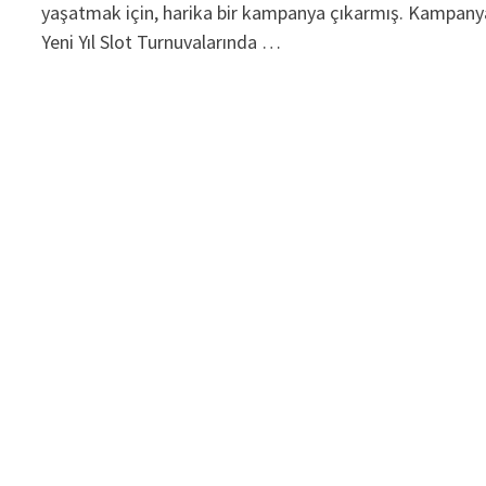
yaşatmak için, harika bir kampanya çıkarmış. Kampany
Yeni Yıl Slot Turnuvalarında …