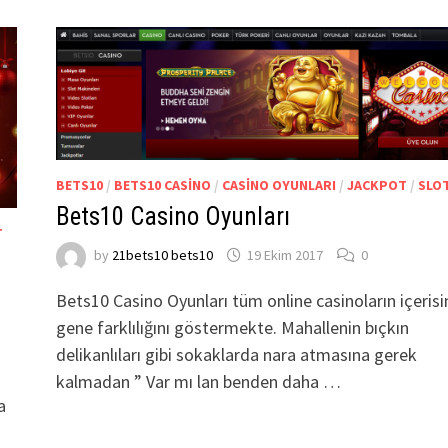
BETS10
/
BETS10 CASINO
/
CASINO OYUNLARI
/
JACKPOT
/
SLO
Bets10 Casino Oyunları
T
by
21bets10 bets10
19 Ekim 2017
0
m
Bets10 Casino Oyunları tüm online casinoların içeris
gene farklılığını göstermekte. Mahallenin bıçkın
delikanlıları gibi sokaklarda nara atmasına gerek
kalmadan ” Var mı lan benden daha …
a