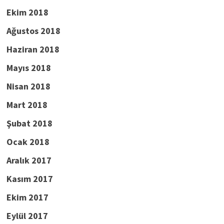
Ekim 2018
Ağustos 2018
Haziran 2018
Mayıs 2018
Nisan 2018
Mart 2018
Şubat 2018
Ocak 2018
Aralık 2017
Kasım 2017
Ekim 2017
Eylül 2017