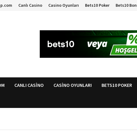
up.com
Canlı Casino
Casino Oyunları
Bets10 Poker
Bets10 Bon
OM
CANLI CASINO
CASINO OYUNLARI
BETS10 POKER