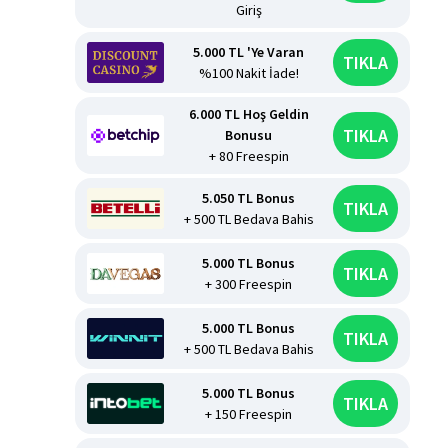
Giriş
5.000 TL 'Ye Varan
TIKLA
%100 Nakit İade!
6.000 TL Hoş Geldin
TIKLA
Bonusu
+ 80 Freespin
5.050 TL Bonus
TIKLA
+ 500 TL Bedava Bahis
5.000 TL Bonus
TIKLA
+ 300 Freespin
5.000 TL Bonus
TIKLA
+ 500 TL Bedava Bahis
5.000 TL Bonus
TIKLA
+ 150 Freespin