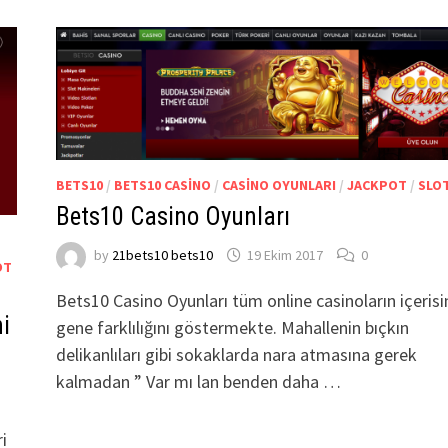
BETS10
/
BETS10 CASINO
/
CASINO OYUNLARI
/
JACKPOT
/
SLO
Bets10 Casino Oyunları
by
21bets10 bets10
19 Ekim 2017
0
OT
Bets10 Casino Oyunları tüm online casinoların içeris
i
gene farklılığını göstermekte. Mahallenin bıçkın
delikanlıları gibi sokaklarda nara atmasına gerek
kalmadan ” Var mı lan benden daha …
i