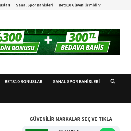
usları
Sanal Spor Bahisleri
Bets10 Güvenilir midir?
BETS10 BONUSLARI
SANAL SPOR BAHISLERI
GÜVENİLİR MARKALAR SEÇ VE TIKLA