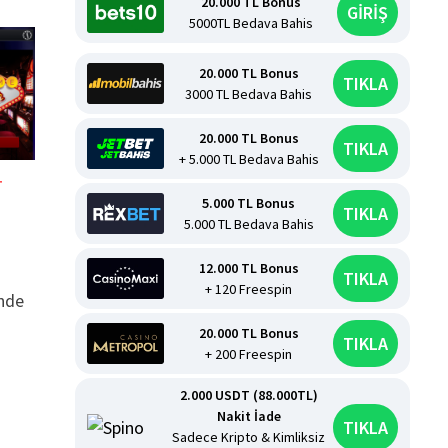
20.000 TL Bonus
GİRİŞ
5000TL Bedava Bahis
20.000 TL Bonus
TIKLA
3000 TL Bedava Bahis
20.000 TL Bonus
TIKLA
+ 5.000 TL Bedava Bahis
T
5.000 TL Bonus
TIKLA
5.000 TL Bedava Bahis
12.000 TL Bonus
TIKLA
+ 120 Freespin
inde
20.000 TL Bonus
TIKLA
+ 200 Freespin
2.000 USDT (88.000TL)
Nakit İade
TIKLA
Sadece Kripto & Kimliksiz