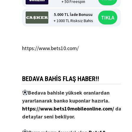
+ 50 Freespin
5.000 TL İade Bonusu
TIKLA
+ 1000 TL Risksiz Bahis
https://www.bets10.com/
BEDAVA BAHIS FLAŞ HABER!!
Bedava bahisle yüksek oranlardan
yararlanarak banko kuponlar hazırla.
https://www.bets10mobileonline.com/
da
detaylar seni bekliyor.