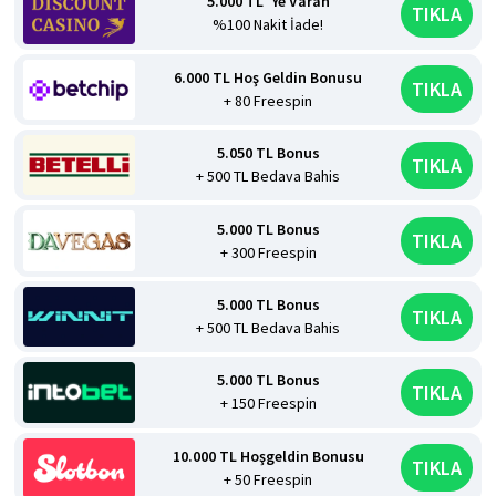
5.000 TL 'Ye Varan
TIKLA
%100 Nakit İade!
6.000 TL Hoş Geldin Bonusu
TIKLA
+ 80 Freespin
5.050 TL Bonus
TIKLA
+ 500 TL Bedava Bahis
5.000 TL Bonus
TIKLA
+ 300 Freespin
5.000 TL Bonus
TIKLA
+ 500 TL Bedava Bahis
5.000 TL Bonus
TIKLA
+ 150 Freespin
10.000 TL Hoşgeldin Bonusu
TIKLA
+ 50 Freespin