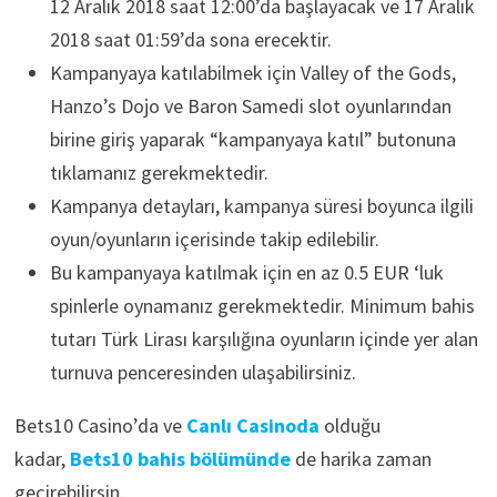
12 Aralık 2018 saat 12:00’da başlayacak ve 17 Aralık
2018 saat 01:59’da sona erecektir.
Kampanyaya katılabilmek için Valley of the Gods,
Hanzo’s Dojo ve Baron Samedi slot oyunlarından
birine giriş yaparak “kampanyaya katıl” butonuna
tıklamanız gerekmektedir.
Kampanya detayları, kampanya süresi boyunca ilgili
oyun/oyunların içerisinde takip edilebilir.
Bu kampanyaya katılmak için en az 0.5 EUR ‘luk
spinlerle oynamanız gerekmektedir. Minimum bahis
tutarı Türk Lirası karşılığına oyunların içinde yer alan
turnuva penceresinden ulaşabilirsiniz.
Bets10 Casino’da ve
Canlı Casinoda
olduğu
kadar,
Bets10 bahis bölümünde
de harika zaman
geçirebilirsin.