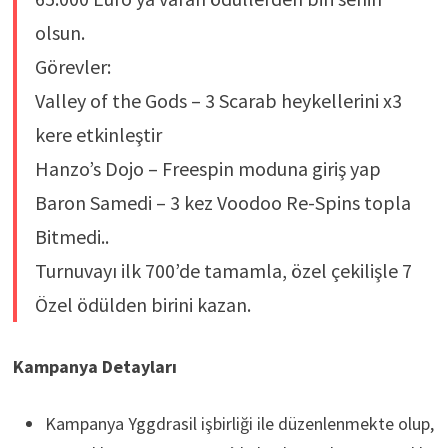
olsun.
Görevler:
Valley of the Gods – 3 Scarab heykellerini x3
kere etkinleştir
Hanzo’s Dojo – Freespin moduna giriş yap
Baron Samedi – 3 kez Voodoo Re-Spins topla
Bitmedi..
Turnuvayı ilk 700’de tamamla, özel çekilişle 7
Özel ödülden birini kazan.
Kampanya Detayları
Kampanya Yggdrasil işbirliği ile düzenlenmekte olup,