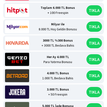
Toplam 6.000 TL Bonus
TIKLA
+ 100 Freespin
Milyar ile
TIKLA
8.000 TL Hoş Geldin Bonusu
3000 TL %300 Bonus
TIKLA
+ 3000 TL Bedava Bahis
Her Ay 4.000 TL
TIKLA
Para Yatırma Bonusu
4.000 TL Bonus
TIKLA
1.000 TL Bedava Bahis
3.000 TL Bonus
TIKLA
+ 50 Freespin
5.000 TL İade Bonusu