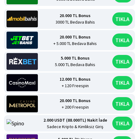
20.000 TL Bonus
TIKLA
3000 TL Bedava Bahis
20.000 TL Bonus
TIKLA
+ 5.000 TL Bedava Bahis
5.000 TL Bonus
TIKLA
5.000 TL Bedava Bahis
12.000 TL Bonus
TIKLA
+ 120 Freespin
20.000 TL Bonus
TIKLA
+ 200 Freespin
2.000 USDT (88.000TL) Nakit İade
TIKLA
Sadece Kripto & Kimliksiz Giriş