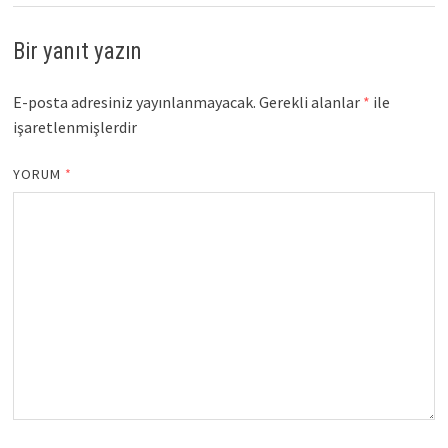
Bir yanıt yazın
E-posta adresiniz yayınlanmayacak.
Gerekli alanlar
*
ile
işaretlenmişlerdir
YORUM
*