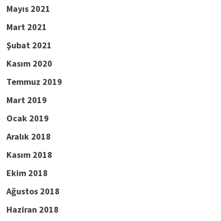
Mayıs 2021
Mart 2021
Şubat 2021
Kasım 2020
Temmuz 2019
Mart 2019
Ocak 2019
Aralık 2018
Kasım 2018
Ekim 2018
Ağustos 2018
Haziran 2018