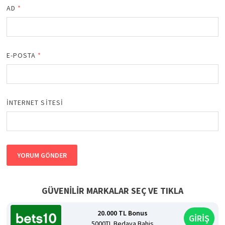
AD
*
E-POSTA
*
İNTERNET SITESI
GÜVENİLİR MARKALAR SEÇ VE TIKLA
20.000 TL Bonus
GİRİŞ
5000TL Bedava Bahis