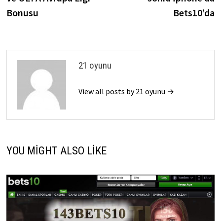
Bonusu
Bets10’da
21 oyunu
View all posts by 21 oyunu →
YOU MIGHT ALSO LIKE