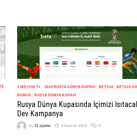
RŞ
1 MILYON TL
/
2018 RUSYA DÜNYA KUPASI
/
BETS10
/
BETS10 GI
BONUS
/
RUSYA DÜNYA KUPASI
Rusya Dünya Kupasında İçimizi Isıtaca
Dev Kampanya
by
21 oyunu
4 Haziran 2018
0