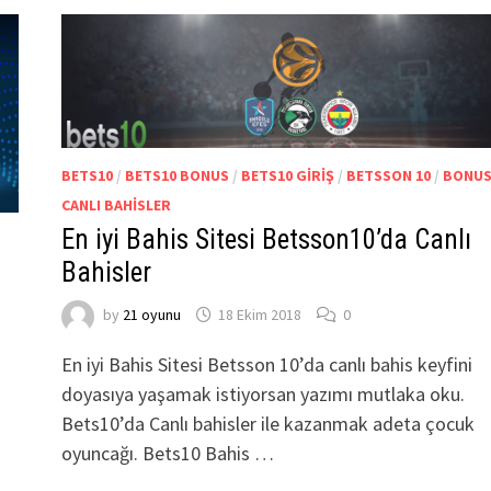
BETS10
/
BETS10 BONUS
/
BETS10 GIRIŞ
/
BETSSON 10
/
BONU
CANLI BAHISLER
En iyi Bahis Sitesi Betsson10’da Canlı
Bahisler
by
21 oyunu
18 Ekim 2018
0
En iyi Bahis Sitesi Betsson 10’da canlı bahis keyfini
doyasıya yaşamak istiyorsan yazımı mutlaka oku.
Bets10’da Canlı bahisler ile kazanmak adeta çocuk
oyuncağı. Bets10 Bahis …