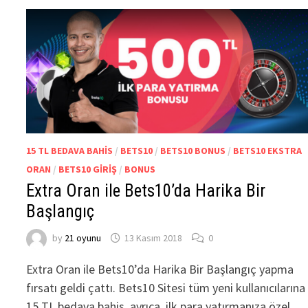
15 TL BEDAVA BAHIS
/
BETS10
/
BETS10 BONUS
/
BETS10 EKSTRA
ORAN
/
BETS10 GIRIŞ
/
BONUS
Extra Oran ile Bets10’da Harika Bir
Başlangıç
by
21 oyunu
13 Kasım 2018
0
Extra Oran ile Bets10’da Harika Bir Başlangıç yapma
fırsatı geldi çattı. Bets10 Sitesi tüm yeni kullanıcılarına
15 TL bedava bahis, ayrıca ilk para yatırmanıza özel …