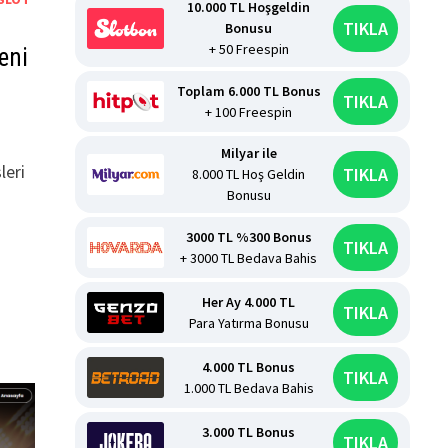
10.000 TL Hoşgeldin
TIKLA
Bonusu
+ 50 Freespin
eni
Toplam 6.000 TL Bonus
TIKLA
+ 100 Freespin
Milyar ile
leri
TIKLA
8.000 TL Hoş Geldin
Bonusu
3000 TL %300 Bonus
TIKLA
+ 3000 TL Bedava Bahis
Her Ay 4.000 TL
TIKLA
Para Yatırma Bonusu
4.000 TL Bonus
TIKLA
1.000 TL Bedava Bahis
3.000 TL Bonus
TIKLA