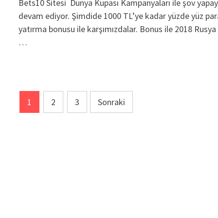
Bets10 Sitesi Dünya Kupası Kampanyaları ile şov yapa
devam ediyor. Şimdide 1000 TL’ye kadar yüzde yüz par
yatırma bonusu ile karşımızdalar. Bonus ile 2018 Rusya
…
Yazı
1
2
3
Sonraki
sayfalaması