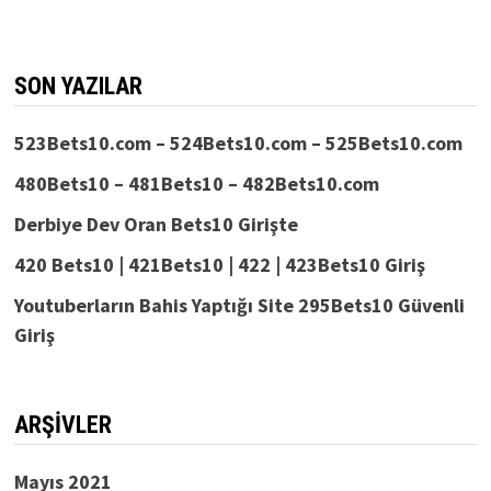
SON YAZILAR
523Bets10.com – 524Bets10.com – 525Bets10.com
480Bets10 – 481Bets10 – 482Bets10.com
Derbiye Dev Oran Bets10 Girişte
420 Bets10 | 421Bets10 | 422 | 423Bets10 Giriş
Youtuberların Bahis Yaptığı Site 295Bets10 Güvenli
Giriş
ARŞIVLER
Mayıs 2021