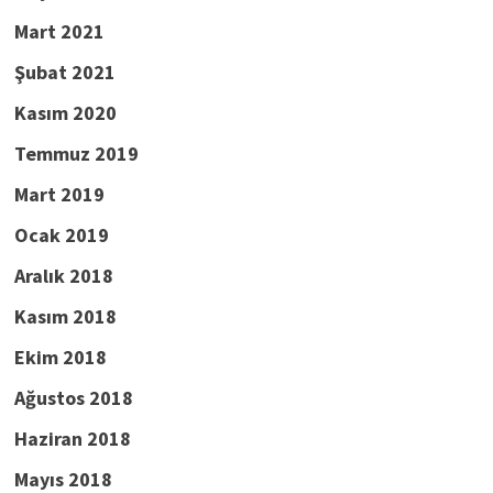
Mart 2021
Şubat 2021
Kasım 2020
Temmuz 2019
Mart 2019
Ocak 2019
Aralık 2018
Kasım 2018
Ekim 2018
Ağustos 2018
Haziran 2018
Mayıs 2018