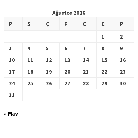
Ağustos 2026
P
S
Ç
P
C
C
P
1
2
3
4
5
6
7
8
9
10
11
12
13
14
15
16
17
18
19
20
21
22
23
24
25
26
27
28
29
30
31
« May