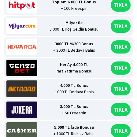
Toplam 6.000 TL Bonus
TIKLA
+ 100 Freespin
Milyar ile
TIKLA
8.000 TL Hoş Geldin Bonusu
3000 TL %300 Bonus
TIKLA
+ 3000 TL Bedava Bahis
Her Ay 4.000 TL
TIKLA
Para Yatırma Bonusu
4.000 TL Bonus
TIKLA
1.000 TL Bedava Bahis
3.000 TL Bonus
TIKLA
+ 50 Freespin
5.000 TL İade Bonusu
TIKLA
+ 1000 TL Risksiz Bahis