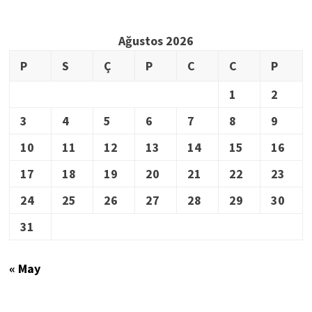
Ağustos 2026
P
S
Ç
P
C
C
P
1
2
3
4
5
6
7
8
9
10
11
12
13
14
15
16
17
18
19
20
21
22
23
24
25
26
27
28
29
30
31
« May