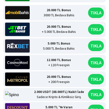
20.000 TL Bonus
TIKLA
3000 TL Bedava Bahis
20.000 TL Bonus
TIKLA
+ 5.000 TL Bedava Bahis
5.000 TL Bonus
TIKLA
5.000 TL Bedava Bahis
12.000 TL Bonus
TIKLA
+ 120 Freespin
20.000 TL Bonus
TIKLA
+ 200 Freespin
2.000 USDT (88.000TL) Nakit İade
TIKLA
Sadece Kripto & Kimliksiz Giriş
5.000 TL 'Ye Varan