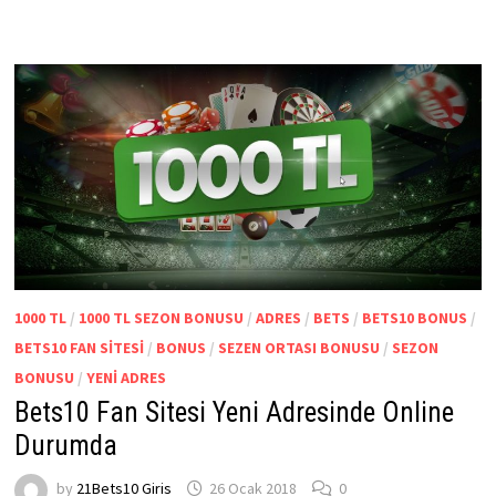
1000 TL
/
1000 TL SEZON BONUSU
/
ADRES
/
BETS
/
BETS10 BONUS
/
BETS10 FAN SITESI
/
BONUS
/
SEZEN ORTASI BONUSU
/
SEZON
BONUSU
/
YENI ADRES
Bets10 Fan Sitesi Yeni Adresinde Online
Durumda
by
21Bets10 Giris
26 Ocak 2018
0