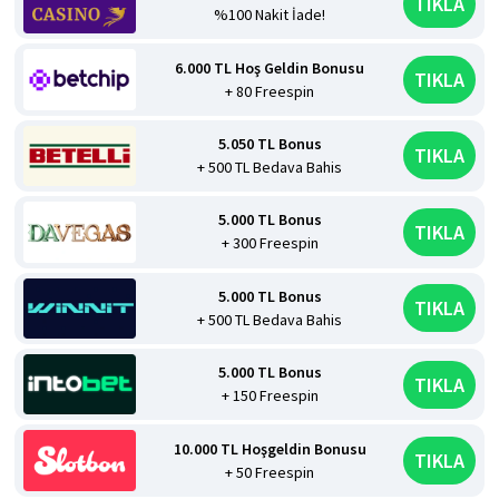
TIKLA
%100 Nakit İade!
6.000 TL Hoş Geldin Bonusu
TIKLA
+ 80 Freespin
5.050 TL Bonus
TIKLA
+ 500 TL Bedava Bahis
5.000 TL Bonus
TIKLA
+ 300 Freespin
5.000 TL Bonus
TIKLA
+ 500 TL Bedava Bahis
5.000 TL Bonus
TIKLA
+ 150 Freespin
10.000 TL Hoşgeldin Bonusu
TIKLA
+ 50 Freespin