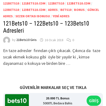
121BETS10
/
121BETS10.COM
/
122BETS10
/
122BETS10.COM
/
123BETS10
/
123BETS10.COM
/
ADRES
/
BETS10
/
BONUS
/
GÜNCEL
ADRES
/
SEZEN ORTASI BONUSU
/
YENI ADRES
121Bets10 – 122Bets10 – 123Bets10
Adresleri
by
21Bets10 Giris
16 Ocak 2018
0
En taze adresler fırından çıktı çıkacak. Çıkınca da taze
sıcak ekmek kokusu gibi öyle bir yayılır ki , kimse
dayanamaz o kokuya ve birden bire …
GÜVENİLİR MARKALAR SEÇ VE TIKLA
20.000 TL Bonus
GİRİŞ
5000TL Bedava Bahis