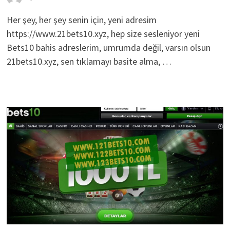
Her şey, her şey senin için, yeni adresim
https://www.21bets10.xyz, hep size sesleniyor yeni
Bets10 bahis adreslerim, umrumda değil, varsın olsun
21bets10.xyz, sen tıklamayı basite alma, …