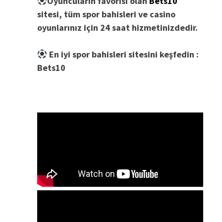
Oyuncuların favorisi olan
Bets10
sitesi, tüm spor bahisleri ve casino
oyunlarınız için 24 saat hizmetinizdedir.
En iyi spor bahisleri sitesini keşfedin :
Bets10