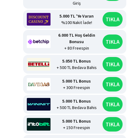
Giriş
5.000 TL 'Ye Varan
TIKLA
%100 Nakit İade!
6.000 TL Hoş Geldin
TIKLA
Bonusu
+ 80 Freespin
5.050 TL Bonus
TIKLA
+ 500 TL Bedava Bahis
5.000 TL Bonus
TIKLA
+ 300 Freespin
5.000 TL Bonus
TIKLA
+ 500 TL Bedava Bahis
5.000 TL Bonus
TIKLA
+ 150 Freespin