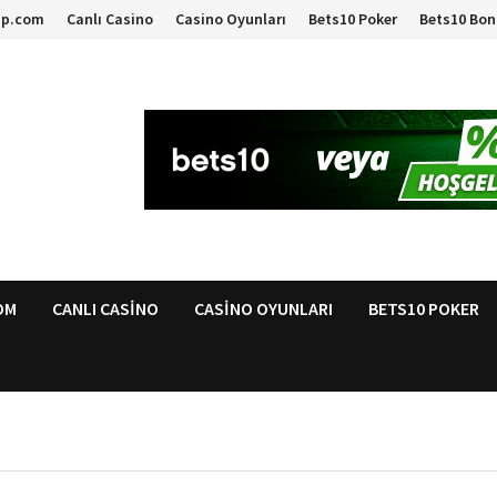
up.com
Canlı Casino
Casino Oyunları
Bets10 Poker
Bets10 Bon
OM
CANLI CASINO
CASINO OYUNLARI
BETS10 POKER