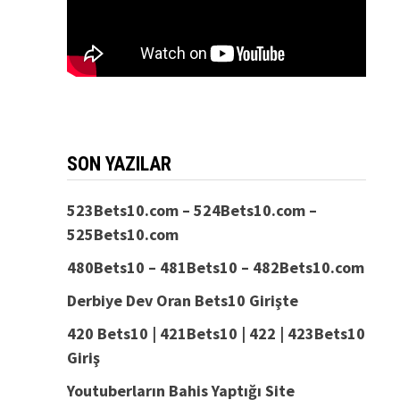
SON YAZILAR
523Bets10.com – 524Bets10.com –
525Bets10.com
480Bets10 – 481Bets10 – 482Bets10.com
Derbiye Dev Oran Bets10 Girişte
420 Bets10 | 421Bets10 | 422 | 423Bets10
Giriş
Youtuberların Bahis Yaptığı Site