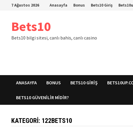
İçeriğe
7 Ağustos 2026
Anasayfa
Bonus
Bets10 Giriş
Bets10
geç
Bets10
Bets10 bilgi sitesi, canlı bahis, canlı casino
ANASAYFA
BONUS
BETS10 GIRIŞ
BETS10UP.C
BETS10 GÜVENILIR MIDIR?
KATEGORI:
122BETS10