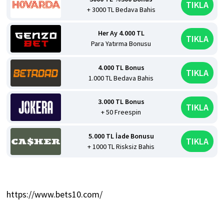
TIKLA
+ 3000 TL Bedava Bahis
Her Ay 4.000 TL
TIKLA
Para Yatırma Bonusu
4.000 TL Bonus
TIKLA
1.000 TL Bedava Bahis
3.000 TL Bonus
TIKLA
+ 50 Freespin
5.000 TL İade Bonusu
TIKLA
+ 1000 TL Risksiz Bahis
https://www.bets10.com/