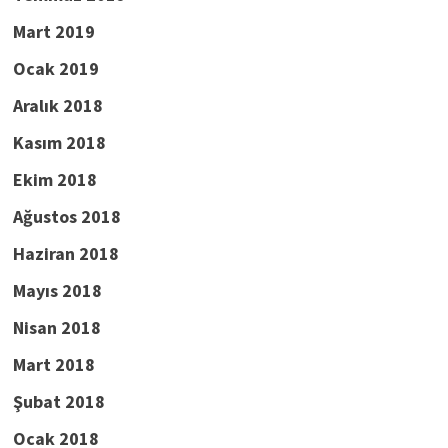
Mart 2019
Ocak 2019
Aralık 2018
Kasım 2018
Ekim 2018
Ağustos 2018
Haziran 2018
Mayıs 2018
Nisan 2018
Mart 2018
Şubat 2018
Ocak 2018