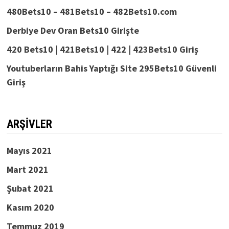
480Bets10 – 481Bets10 – 482Bets10.com
Derbiye Dev Oran Bets10 Girişte
420 Bets10 | 421Bets10 | 422 | 423Bets10 Giriş
Youtuberların Bahis Yaptığı Site 295Bets10 Güvenli
Giriş
ARŞIVLER
Mayıs 2021
Mart 2021
Şubat 2021
Kasım 2020
Temmuz 2019