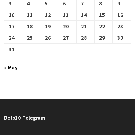
3
4
5
6
7
8
9
10
11
12
13
14
15
16
17
18
19
20
21
22
23
24
25
26
27
28
29
30
31
« May
Bets10 Telegram