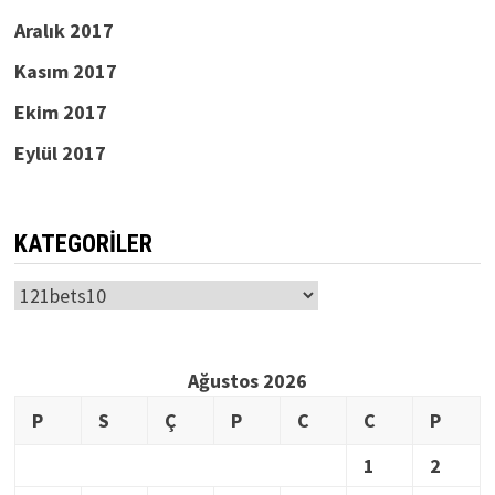
Aralık 2017
Kasım 2017
Ekim 2017
Eylül 2017
KATEGORILER
Kategoriler
Ağustos 2026
P
S
Ç
P
C
C
P
1
2