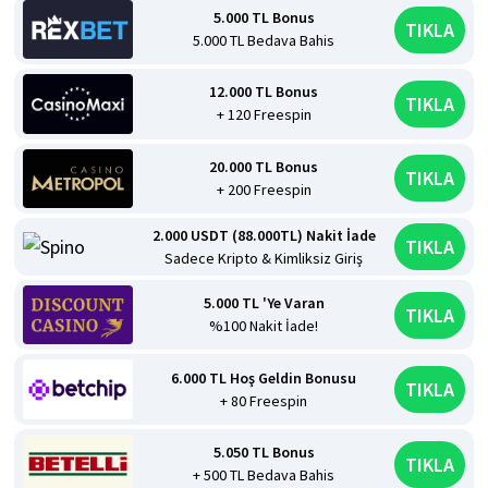
5.000 TL Bonus
TIKLA
5.000 TL Bedava Bahis
12.000 TL Bonus
TIKLA
+ 120 Freespin
20.000 TL Bonus
TIKLA
+ 200 Freespin
2.000 USDT (88.000TL) Nakit İade
TIKLA
Sadece Kripto & Kimliksiz Giriş
5.000 TL 'Ye Varan
TIKLA
%100 Nakit İade!
6.000 TL Hoş Geldin Bonusu
TIKLA
+ 80 Freespin
5.050 TL Bonus
TIKLA
+ 500 TL Bedava Bahis