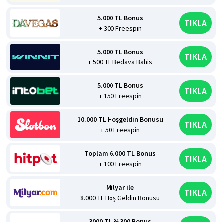
5.000 TL Bonus
TIKLA
+ 300 Freespin
5.000 TL Bonus
TIKLA
+ 500 TL Bedava Bahis
5.000 TL Bonus
TIKLA
+ 150 Freespin
10.000 TL Hoşgeldin Bonusu
TIKLA
+ 50 Freespin
Toplam 6.000 TL Bonus
TIKLA
+ 100 Freespin
Milyar ile
TIKLA
8.000 TL Hoş Geldin Bonusu
3000 TL %300 Bonus