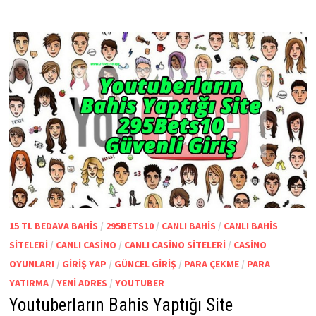
15 TL BEDAVA BAHIS
/
295BETS10
/
CANLI BAHIS
/
CANLI BAHIS
SITELERI
/
CANLI CASINO
/
CANLI CASINO SITELERI
/
CASINO
OYUNLARI
/
GIRIŞ YAP
/
GÜNCEL GIRIŞ
/
PARA ÇEKME
/
PARA
YATIRMA
/
YENI ADRES
/
YOUTUBER
Youtuberların Bahis Yaptığı Site