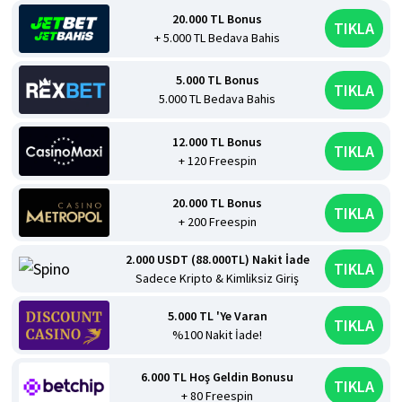
20.000 TL Bonus
TIKLA
+ 5.000 TL Bedava Bahis
5.000 TL Bonus
TIKLA
5.000 TL Bedava Bahis
12.000 TL Bonus
TIKLA
+ 120 Freespin
20.000 TL Bonus
TIKLA
+ 200 Freespin
2.000 USDT (88.000TL) Nakit İade
TIKLA
Sadece Kripto & Kimliksiz Giriş
5.000 TL 'Ye Varan
TIKLA
%100 Nakit İade!
6.000 TL Hoş Geldin Bonusu
TIKLA
+ 80 Freespin