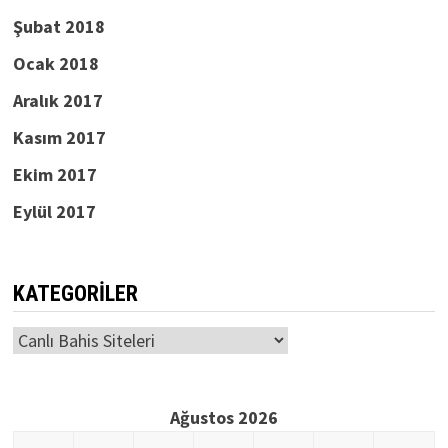
Şubat 2018
Ocak 2018
Aralık 2017
Kasım 2017
Ekim 2017
Eylül 2017
KATEGORILER
Kategoriler
Ağustos 2026