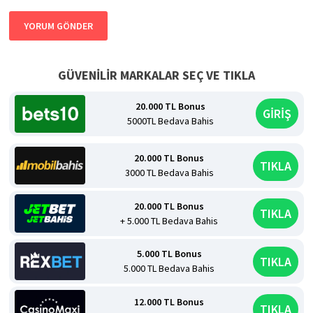
GÜVENİLİR MARKALAR SEÇ VE TIKLA
20.000 TL Bonus
GİRİŞ
5000TL Bedava Bahis
20.000 TL Bonus
TIKLA
3000 TL Bedava Bahis
20.000 TL Bonus
TIKLA
+ 5.000 TL Bedava Bahis
5.000 TL Bonus
TIKLA
5.000 TL Bedava Bahis
12.000 TL Bonus
TIKLA