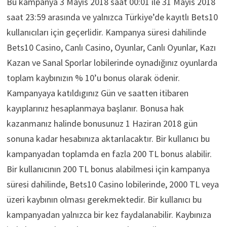
Bu kampanya 3 Mayıs 2018 saat 00:01 ile 31 Mayıs 2018
saat 23:59 arasında ve yalnızca Türkiye’de kayıtlı Bets10
kullanıcıları için geçerlidir. Kampanya süresi dahilinde
Bets10 Casino, Canlı Casino, Oyunlar, Canlı Oyunlar, Kazı
Kazan ve Sanal Sporlar lobilerinde oynadığınız oyunlarda
toplam kaybınızın % 10’u bonus olarak ödenir.
Kampanyaya katıldıgınız Gün ve saatten itibaren
kayıplarınız hesaplanmaya başlanır. Bonusa hak
kazanmanız halinde bonusunuz 1 Haziran 2018 gün
sonuna kadar hesabınıza aktarılacaktır. Bir kullanıcı bu
kampanyadan toplamda en fazla 200 TL bonus alabilir.
Bir kullanıcının 200 TL bonus alabilmesi için kampanya
süresi dahilinde, Bets10 Casino lobilerinde, 2000 TL veya
üzeri kaybının olması gerekmektedir. Bir kullanıcı bu
kampanyadan yalnızca bir kez faydalanabilir. Kaybınıza