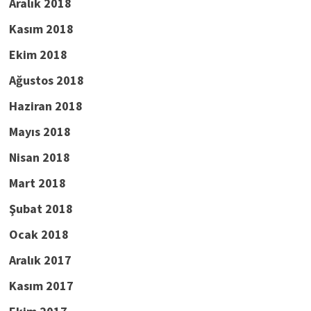
Aralık 2018
Kasım 2018
Ekim 2018
Ağustos 2018
Haziran 2018
Mayıs 2018
Nisan 2018
Mart 2018
Şubat 2018
Ocak 2018
Aralık 2017
Kasım 2017