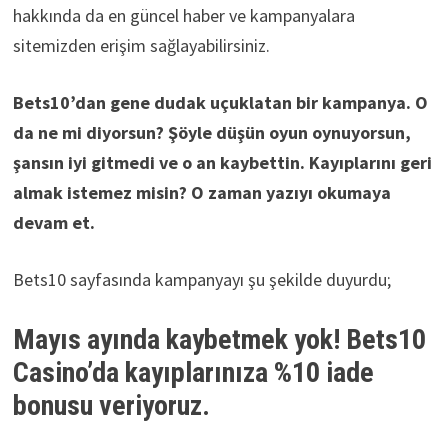
hakkında da en güncel haber ve kampanyalara
sitemizden erişim sağlayabilirsiniz.
Bets10’dan gene dudak uçuklatan bir kampanya. O
da ne mi diyorsun? Şöyle düşün oyun oynuyorsun,
şansın iyi gitmedi ve o an kaybettin. Kayıplarını geri
almak istemez misin? O zaman yazıyı okumaya
devam et.
Bets10 sayfasında kampanyayı şu şekilde duyurdu;
Mayıs ayında kaybetmek yok! Bets10
Casino’da kayıplarınıza %10 iade
bonusu veriyoruz.