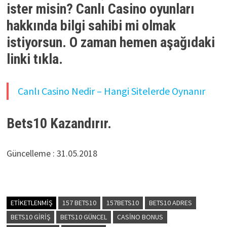
ister misin? Canlı Casino oyunları
hakkında bilgi sahibi mi olmak
istiyorsun. O zaman hemen aşağıdaki
linki tıkla.
Canlı Casino Nedir – Hangi Sitelerde Oynanır
Bets10 Kazandırır.
Güncelleme : 31.05.2018
ETIKETLENMIŞ
157 BETS10
157BETS10
BETS10 ADRES
BETS10 GIRIŞ
BETS10 GÜNCEL
CASINO BONUS