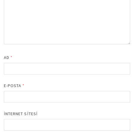
AD
*
E-POSTA
*
İNTERNET SITESI