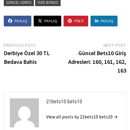
GÜNCEL ADRES
İADE BONUS
PAYLAŞ
PAYLAŞ
PIN IT
PAYLAŞ
Yazı
Previous
N
PREVIOUS POST
NEXT POST
post:
p
Derbiye Özel 30 TL
Güncel Bets10 Giriş
gezinmesi
Bedava Bahis
Adresleri: 160, 161, 162,
163
21bets10 bets10
View all posts by 21bets10 bets10 →