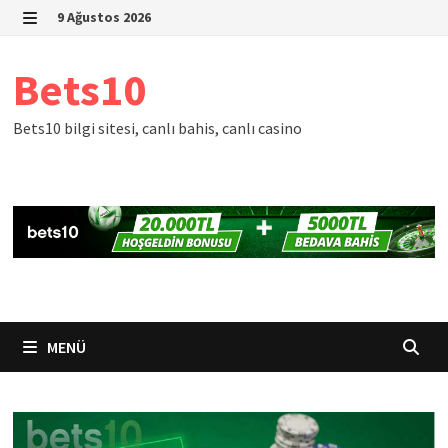
İçeriğe
9 Ağustos 2026
geç
MENÜ
Bets10
Bets10 bilgi sitesi, canlı bahis, canlı casino
MENÜ