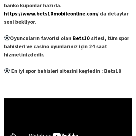
banko kuponlar hazırla.
https://www.bets10mobileonline.com/
da detaylar
seni bekliyor.
Oyuncuların favorisi olan
Bets10
sitesi, tüm spor
bahisleri ve casino oyunlarınız için 24 saat
hizmetinizdedir.
En iyi spor bahisleri sitesini keşfedin : Bets10