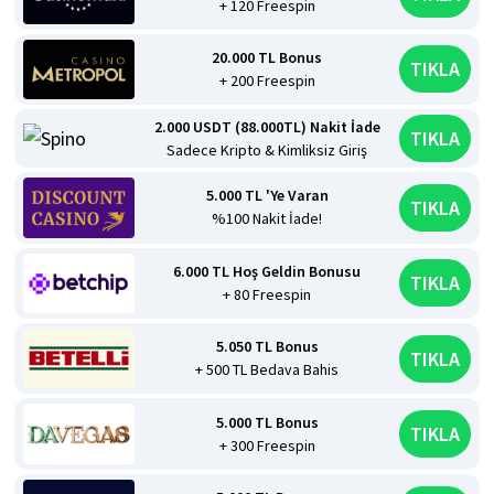
+ 120 Freespin
20.000 TL Bonus
TIKLA
+ 200 Freespin
2.000 USDT (88.000TL) Nakit İade
TIKLA
Sadece Kripto & Kimliksiz Giriş
5.000 TL 'Ye Varan
TIKLA
%100 Nakit İade!
6.000 TL Hoş Geldin Bonusu
TIKLA
+ 80 Freespin
5.050 TL Bonus
TIKLA
+ 500 TL Bedava Bahis
5.000 TL Bonus
TIKLA
+ 300 Freespin