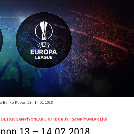
e Banko Kupon 13 - 14.02.2018
/
BETS10 ŞAMPIYONLAR LIGI
/
BONUS
/
ŞAMPIYONLAR LIGI
upon 13 – 14.02.2018