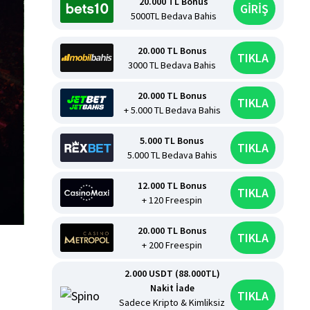
20.000 TL Bonus
GİRİŞ
5000TL Bedava Bahis
20.000 TL Bonus
TIKLA
3000 TL Bedava Bahis
20.000 TL Bonus
TIKLA
+ 5.000 TL Bedava Bahis
5.000 TL Bonus
TIKLA
5.000 TL Bedava Bahis
12.000 TL Bonus
TIKLA
+ 120 Freespin
20.000 TL Bonus
TIKLA
+ 200 Freespin
2.000 USDT (88.000TL)
Nakit İade
TIKLA
Sadece Kripto & Kimliksiz