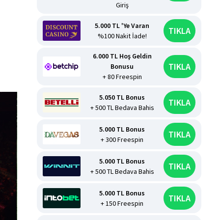
Giriş
5.000 TL 'Ye Varan
TIKLA
%100 Nakit İade!
6.000 TL Hoş Geldin
TIKLA
Bonusu
+ 80 Freespin
5.050 TL Bonus
TIKLA
+ 500 TL Bedava Bahis
5.000 TL Bonus
TIKLA
+ 300 Freespin
5.000 TL Bonus
TIKLA
+ 500 TL Bedava Bahis
5.000 TL Bonus
TIKLA
+ 150 Freespin