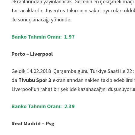
ekranlarından yayınlanacak. Gecenin en çekişmeli maçı 
tartacaklardır. Juventus takımının sakat oyucuları o
ile sonuçlanacağı yönünde.
Banko Tahmin Oranı: 1.97
Porto – Liverpool
Geldik 14.02.2018 Çarşamba günü Türkiye Saati ile 22 
da
Tivubu Spor 3
ekranlarından naklen takip edebilirs
Liverpool’un rahat bir şekilde kazanacağını düşünüyor
Banko Tahmin Oranı: 2.39
Real Madrid – Psg