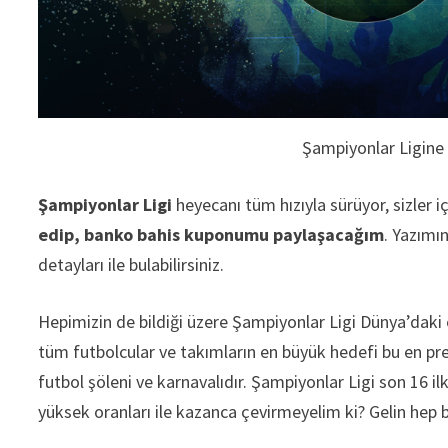
Şampiyonlar Ligine
Şampiyonlar Ligi
heyecanı tüm hızıyla sürüyor, sizler i
edip, banko bahis kuponumu paylaşacağım
. Yazımı
detayları ile bulabilirsiniz.
Hepimizin de bildiği üzere Şampiyonlar Ligi Dünya’daki 
tüm futbolcular ve takımların en büyük hedefi bu en pres
futbol şöleni ve karnavalıdır. Şampiyonlar Ligi son 16 il
yüksek oranları ile kazanca çevirmeyelim ki? Gelin hep