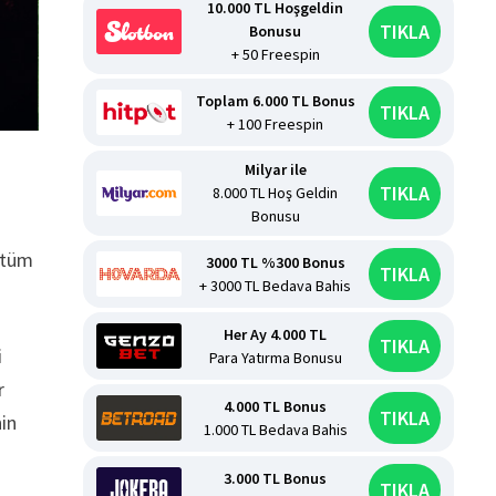
10.000 TL Hoşgeldin
TIKLA
Bonusu
+ 50 Freespin
Toplam 6.000 TL Bonus
TIKLA
+ 100 Freespin
Milyar ile
TIKLA
8.000 TL Hoş Geldin
Bonusu
tüm
3000 TL %300 Bonus
TIKLA
+ 3000 TL Bedava Bahis
Her Ay 4.000 TL
TIKLA
i
Para Yatırma Bonusu
r
4.000 TL Bonus
TIKLA
nin
1.000 TL Bedava Bahis
3.000 TL Bonus
TIKLA