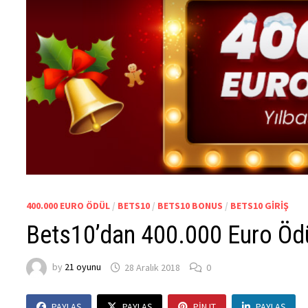
400.000 EURO ÖDÜL
/
BETS10
/
BETS10 BONUS
/
BETS10 GIRIŞ
Bets10’dan 400.000 Euro Ödü
by
21 oyunu
28 Aralık 2018
0
PAYLAŞ
PAYLAŞ
PIN IT
PAYLAŞ