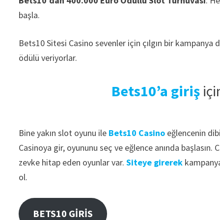
Bets10’dan 400.000 Euro Ödüllü Slot Turnuvası
. H
başla.
Bets10 Sitesi Casino sevenler için çılgın bir kampanya d
ödülü veriyorlar.
Bets10’a giriş
iç
Bine yakın slot oyunu ile
Bets10 Casino
eğlencenin dib
Casinoya gir, oyununu seç ve eğlence anında başlasın. Ca
zevke hitap eden oyunlar var.
Siteye girerek
kampanya 
ol.
BETS10 GİRİS