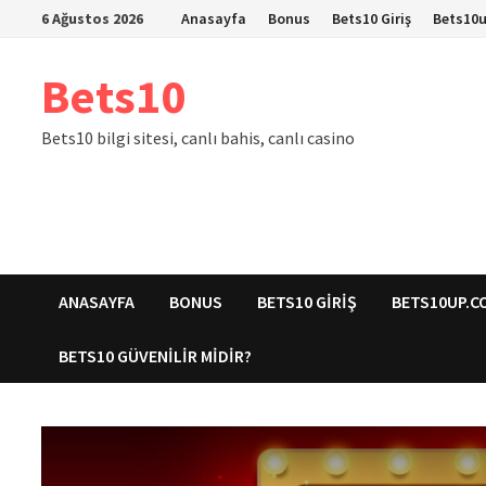
İçeriğe
6 Ağustos 2026
Anasayfa
Bonus
Bets10 Giriş
Bets10
geç
Bets10
Bets10 bilgi sitesi, canlı bahis, canlı casino
ANASAYFA
BONUS
BETS10 GIRIŞ
BETS10UP.C
BETS10 GÜVENILIR MIDIR?