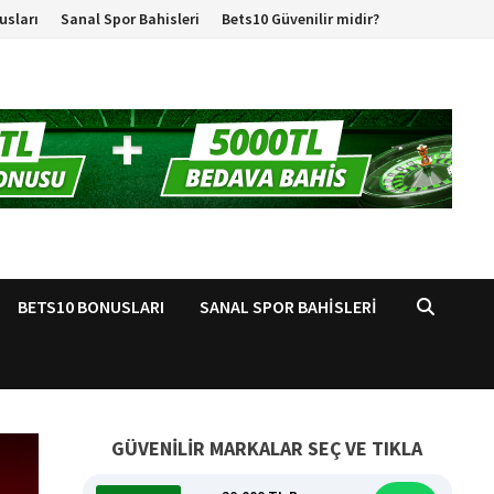
usları
Sanal Spor Bahisleri
Bets10 Güvenilir midir?
BETS10 BONUSLARI
SANAL SPOR BAHISLERI
GÜVENİLİR MARKALAR SEÇ VE TIKLA