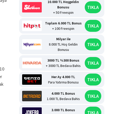
maya
10.000 TL Hoşgeldin
TIKLA
Bonusu
+ 50 Freespin
Toplam 6.000 TL Bonus
TIKLA
+ 100 Freespin
Milyar ile
TIKLA
8.000 TL Hoş Geldin
Bonusu
3000 TL %300 Bonus
TIKLA
+ 3000 TL Bedava Bahis
s10
er
Her Ay 4.000 TL
TIKLA
Para Yatırma Bonusu
ak
4.000 TL Bonus
TIKLA
1.000 TL Bedava Bahis
3.000 TL Bonus
TIKLA