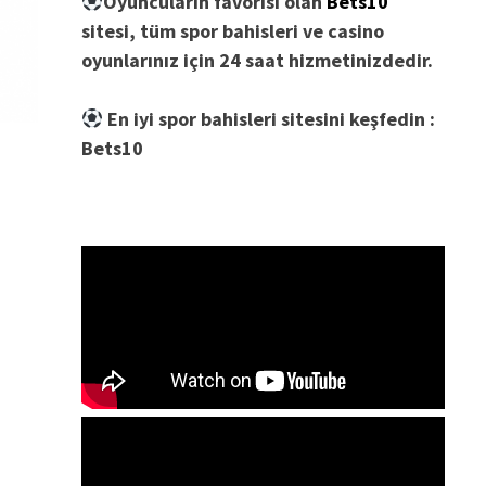
Oyuncuların favorisi olan
Bets10
sitesi, tüm spor bahisleri ve casino
oyunlarınız için 24 saat hizmetinizdedir.
En iyi spor bahisleri sitesini keşfedin :
Bets10