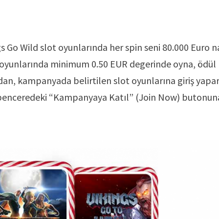
gs Go Wild slot oyunlarında her spin seni 80.000 Euro n
 oyunlarında minimum 0.50 EUR degerinde oyna, ödül
an, kampanyada belirtilen slot oyunlarına giriş yapa
n penceredeki “Kampanyaya Katıl” (Join Now) butonun