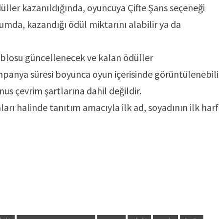
ller kazanıldığında, oyuncuya Çifte Şans seçeneği
rumda, kazandığı ödül miktarını alabilir ya da
 Tablosu güncellenecek ve kalan ödüller
panya süresi boyunca oyun içerisinde görüntülenebili
us çevrim şartlarına dahil değildir.
ı halinde tanıtım amacıyla ilk ad, soyadının ilk harf