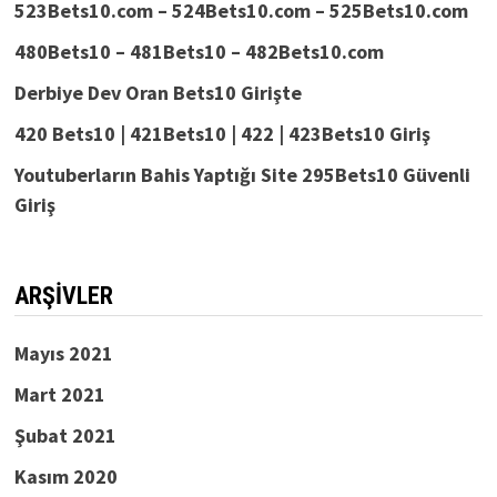
523Bets10.com – 524Bets10.com – 525Bets10.com
480Bets10 – 481Bets10 – 482Bets10.com
Derbiye Dev Oran Bets10 Girişte
420 Bets10 | 421Bets10 | 422 | 423Bets10 Giriş
Youtuberların Bahis Yaptığı Site 295Bets10 Güvenli
Giriş
ARŞIVLER
Mayıs 2021
Mart 2021
Şubat 2021
Kasım 2020