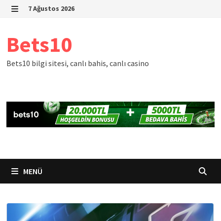
İçeriğe
7 Ağustos 2026
geç
MENÜ
Bets10
Bets10 bilgi sitesi, canlı bahis, canlı casino
MENÜ