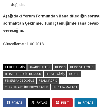
değildir.
Aşağıdaki Yorum Formundan Bana dilediğin soruyu
sormaktan Çekinme, Tüm içtenliğimle sana cevap
vereceğim.
Güncelleme : 1.06.2018
ETIKETLENMIŞ
ANADOLU EFES
BETS10
BETS10 EUROLIG
BETS10 EUROLIG BONUSU
BETS10 GIRIŞ
BONUS
FENERBAHÇE DOĞUŞ
REAL MADRID
TURKISH AIRLINE EUROLEAGUE
UNICAJA MALAGA
PAYLAŞ
PAYLAŞ
PIN IT
PAYLAŞ