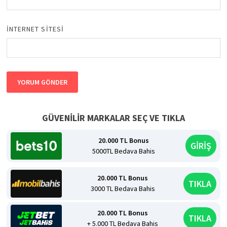
İNTERNET SITESI
GÜVENİLİR MARKALAR SEÇ VE TIKLA
20.000 TL Bonus
GİRİŞ
5000TL Bedava Bahis
20.000 TL Bonus
TIKLA
3000 TL Bedava Bahis
20.000 TL Bonus
TIKLA
+ 5.000 TL Bedava Bahis