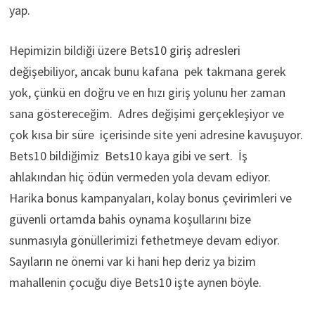
yap.
Hepimizin bildiği üzere Bets10 giriş adresleri
değişebiliyor, ancak bunu kafana pek takmana gerek
yok, çünkü en doğru ve en hızı giriş yolunu her zaman
sana göstereceğim. Adres değişimi gerçekleşiyor ve
çok kısa bir süre içerisinde site yeni adresine kavuşuyor.
Bets10 bildiğimiz Bets10 kaya gibi ve sert. İş
ahlakından hiç ödün vermeden yola devam ediyor.
Harika bonus kampanyaları, kolay bonus çevirimleri ve
güvenli ortamda bahis oynama koşullarını bize
sunmasıyla gönüllerimizi fethetmeye devam ediyor.
Sayıların ne önemi var ki hani hep deriz ya bizim
mahallenin çocuğu diye Bets10 işte aynen böyle.