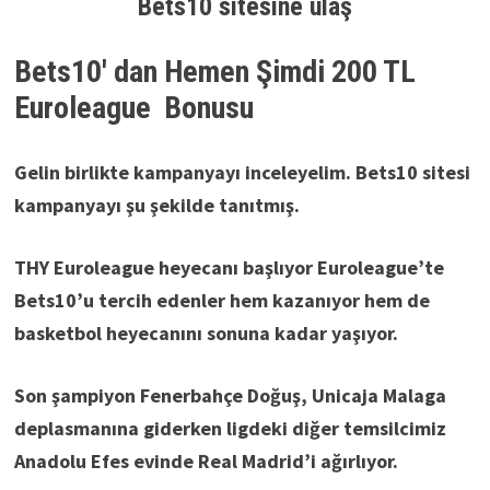
Bets10 sitesine ulaş
Bets10′ dan Hemen Şimdi 200 TL
Euroleague Bonusu
Gelin birlikte kampanyayı inceleyelim. Bets10 sitesi
kampanyayı şu şekilde tanıtmış.
THY Euroleague heyecanı başlıyor Euroleague’te
Bets10’u tercih edenler hem kazanıyor hem de
basketbol heyecanını sonuna kadar yaşıyor.
Son şampiyon Fenerbahçe Doğuş, Unicaja Malaga
deplasmanına giderken ligdeki diğer temsilcimiz
Anadolu Efes evinde Real Madrid’i ağırlıyor.