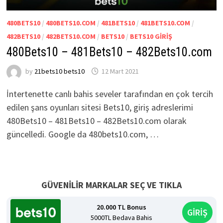
480BETS10
/
480BETS10.COM
/
481BETS10
/
481BETS10.COM
/
482BETS10
/
482BETS10.COM
/
BETS10
/
BETS10 GIRIŞ
480Bets10 – 481Bets10 – 482Bets10.com
by
21bets10 bets10
12 Mart 2021
İntertenette canlı bahis seveler tarafından en çok tercih
edilen şans oyunları sitesi Bets10, giriş adreslerimi
480Bets10 – 481Bets10 – 482Bets10.com olarak
güncelledi. Google da 480bets10.com, …
GÜVENİLİR MARKALAR SEÇ VE TIKLA
20.000 TL Bonus
GİRİŞ
5000TL Bedava Bahis