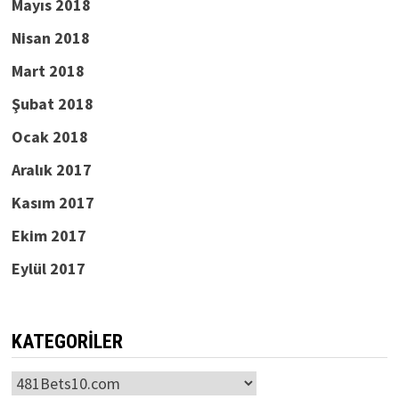
Mayıs 2018
Nisan 2018
Mart 2018
Şubat 2018
Ocak 2018
Aralık 2017
Kasım 2017
Ekim 2017
Eylül 2017
KATEGORILER
Kategoriler