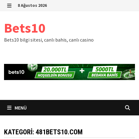
İçeriğe
8 Ağustos 2026
geç
MENÜ
Bets10
Bets10 bilgi sitesi, canlı bahis, canlı casino
MENÜ
KATEGORI:
481BETS10.COM