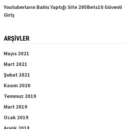
Youtuberların Bahis Yaptığı Site 295Bets10 Güvenli
Giriş
ARŞIVLER
Mayıs 2021
Mart 2021
Şubat 2021
Kasım 2020
Temmuz 2019
Mart 2019
Ocak 2019
Aralık 2018