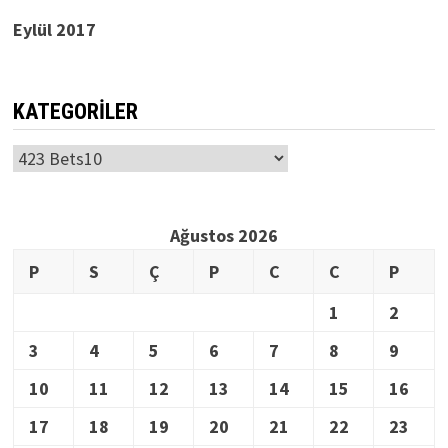
Eylül 2017
KATEGORILER
Kategoriler
Ağustos 2026
P
S
Ç
P
C
C
P
1
2
3
4
5
6
7
8
9
10
11
12
13
14
15
16
17
18
19
20
21
22
23