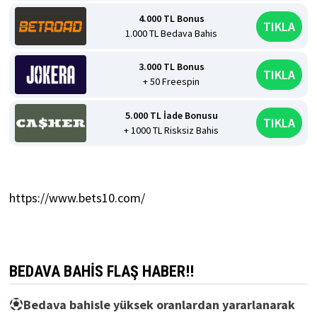
4.000 TL Bonus
TIKLA
1.000 TL Bedava Bahis
3.000 TL Bonus
TIKLA
+ 50 Freespin
5.000 TL İade Bonusu
TIKLA
+ 1000 TL Risksiz Bahis
https://www.bets10.com/
BEDAVA BAHIS FLAŞ HABER!!
Bedava bahisle yüksek oranlardan yararlanarak