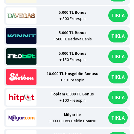
5.000 TL Bonus
TIKLA
+ 300 Freespin
5.000 TL Bonus
TIKLA
+ 500 TL Bedava Bahis
5.000 TL Bonus
TIKLA
+ 150 Freespin
10.000 TL Hoşgeldin Bonusu
TIKLA
+ 50 Freespin
Toplam 6.000 TL Bonus
TIKLA
+ 100 Freespin
Milyar ile
TIKLA
8.000 TL Hoş Geldin Bonusu