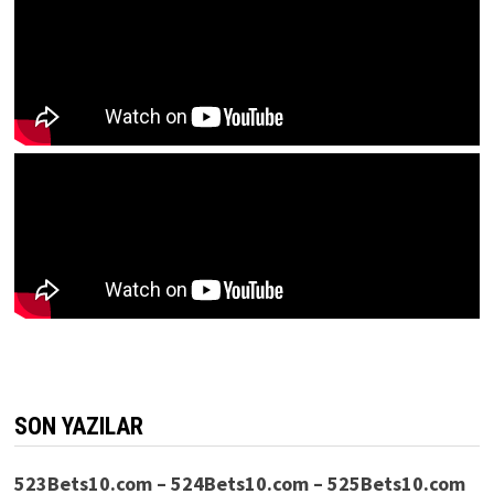
SON YAZILAR
523Bets10.com – 524Bets10.com – 525Bets10.com