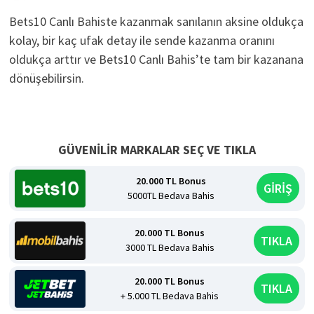
Bets10 Canlı Bahiste kazanmak sanılanın aksine oldukça
kolay, bir kaç ufak detay ile sende kazanma oranını
oldukça arttır ve Bets10 Canlı Bahis’te tam bir kazanana
dönüşebilirsin.
GÜVENİLİR MARKALAR SEÇ VE TIKLA
20.000 TL Bonus
GİRİŞ
5000TL Bedava Bahis
20.000 TL Bonus
TIKLA
3000 TL Bedava Bahis
20.000 TL Bonus
TIKLA
+ 5.000 TL Bedava Bahis