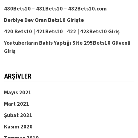
480Bets10 – 481Bets10 – 482Bets10.com
Derbiye Dev Oran Bets10 Girişte
420 Bets10 | 421Bets10 | 422 | 423Bets10 Giriş
Youtuberların Bahis Yaptığı Site 295Bets10 Güvenli
Giriş
ARŞIVLER
Mayıs 2021
Mart 2021
Şubat 2021
Kasım 2020
Temmuz 2019