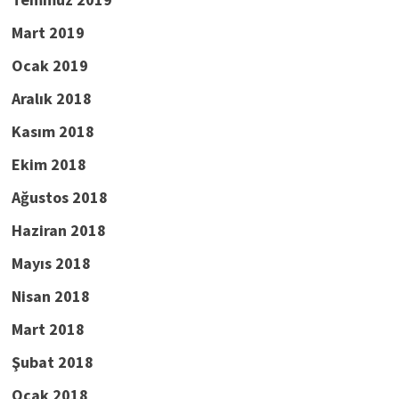
Mart 2019
Ocak 2019
Aralık 2018
Kasım 2018
Ekim 2018
Ağustos 2018
Haziran 2018
Mayıs 2018
Nisan 2018
Mart 2018
Şubat 2018
Ocak 2018