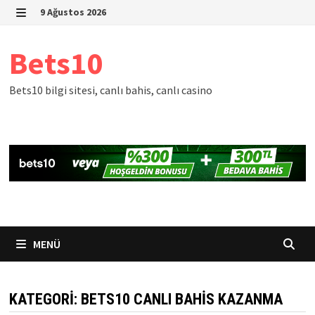
İçeriğe
9 Ağustos 2026
geç
MENÜ
Bets10
Bets10 bilgi sitesi, canlı bahis, canlı casino
MENÜ
KATEGORI:
BETS10 CANLI BAHIS KAZANMA