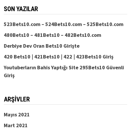
SON YAZILAR
523Bets10.com – 524Bets10.com – 525Bets10.com
480Bets10 – 481Bets10 – 482Bets10.com
Derbiye Dev Oran Bets10 Girişte
420 Bets10 | 421Bets10 | 422 | 423Bets10 Giriş
Youtuberların Bahis Yaptığı Site 295Bets10 Güvenli
Giriş
ARŞIVLER
Mayıs 2021
Mart 2021