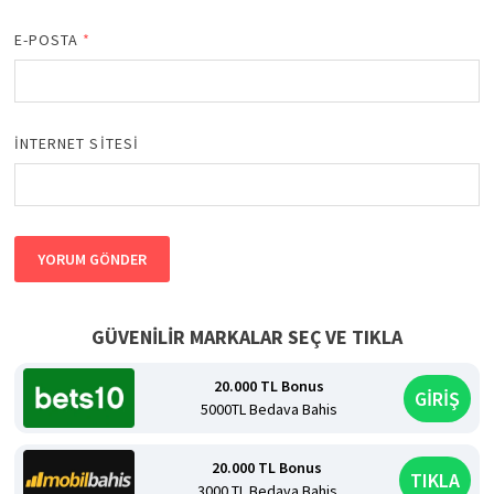
E-POSTA
*
İNTERNET SITESI
GÜVENİLİR MARKALAR SEÇ VE TIKLA
20.000 TL Bonus
GİRİŞ
5000TL Bedava Bahis
20.000 TL Bonus
TIKLA
3000 TL Bedava Bahis