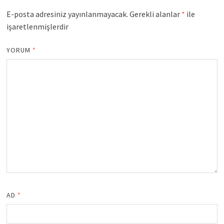
E-posta adresiniz yayınlanmayacak.
Gerekli alanlar
*
ile
işaretlenmişlerdir
YORUM
*
AD
*