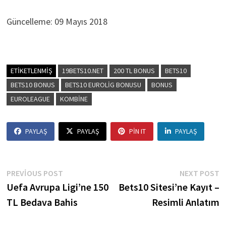
Güncelleme: 09 Mayıs 2018
ETIKETLENMIŞ
19BETS10.NET
200 TL BONUS
BETS10
BETS10 BONUS
BETS10 EUROLIG BONUSU
BONUS
EUROLEAGUE
KOMBINE
PAYLAŞ
PAYLAŞ
PIN IT
PAYLAŞ
Yazı
Previous
N
PREVIOUS POST
NEXT POST
post:
p
Uefa Avrupa Ligi’ne 150
Bets10 Sitesi’ne Kayıt –
gezinmesi
TL Bedava Bahis
Resimli Anlatım