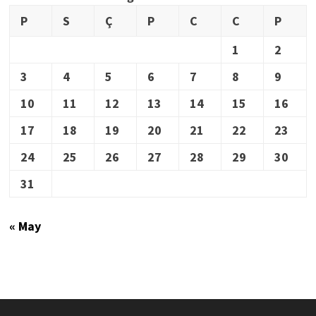
P
S
Ç
P
C
C
P
1
2
3
4
5
6
7
8
9
10
11
12
13
14
15
16
17
18
19
20
21
22
23
24
25
26
27
28
29
30
31
« May