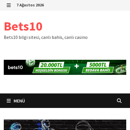
İçeriğe
7 Ağustos 2026
geç
MENÜ
Bets10
Bets10 bilgi sitesi, canlı bahis, canlı casino
MENÜ