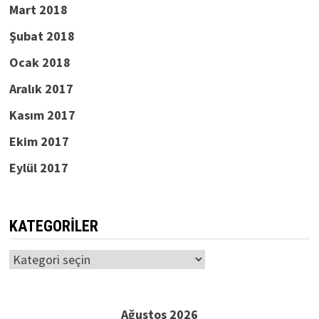
Mart 2018
Şubat 2018
Ocak 2018
Aralık 2017
Kasım 2017
Ekim 2017
Eylül 2017
KATEGORILER
Kategoriler
Ağustos 2026