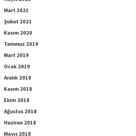
Mart 2021
Şubat 2021
Kasım 2020
Temmuz 2019
Mart 2019
Ocak 2019
Aralık 2018
Kasım 2018
Ekim 2018
Ağustos 2018
Haziran 2018
Mayıs 2018