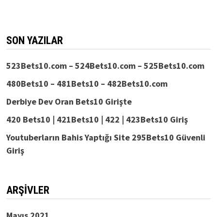
SON YAZILAR
523Bets10.com – 524Bets10.com – 525Bets10.com
480Bets10 – 481Bets10 – 482Bets10.com
Derbiye Dev Oran Bets10 Girişte
420 Bets10 | 421Bets10 | 422 | 423Bets10 Giriş
Youtuberların Bahis Yaptığı Site 295Bets10 Güvenli
Giriş
ARŞIVLER
Mayıs 2021