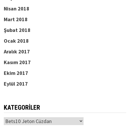
Nisan 2018
Mart 2018
Şubat 2018
Ocak 2018
Aralık 2017
Kasım 2017
Ekim 2017
Eylül 2017
KATEGORILER
Kategoriler