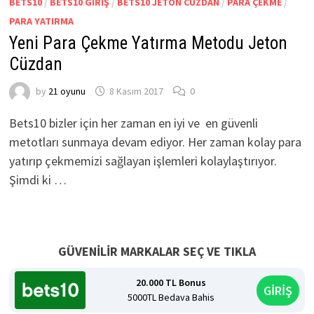
BETS10
/
BETS10 GIRIŞ
/
BETS10 JETON CÜZDAN
/
PARA ÇEKME
/
PARA YATIRMA
Yeni Para Çekme Yatırma Metodu Jeton
Cüzdan
by
21 oyunu
8 Kasım 2017
0
Bets10 bizler için her zaman en iyi ve en güvenli
metotları sunmaya devam ediyor. Her zaman kolay para
yatırıp çekmemizi sağlayan işlemleri kolaylaştırıyor.
Şimdi ki …
GÜVENİLİR MARKALAR SEÇ VE TIKLA
20.000 TL Bonus
GİRİŞ
5000TL Bedava Bahis