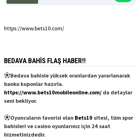
https://www.bets10.com/
BEDAVA BAHIS FLAŞ HABER!!
Bedava bahisle yüksek oranlardan yararlanarak
banko kuponlar hazırla.
https://www.bets10mobileonline.com/
da detaylar
seni bekliyor.
Oyuncuların favorisi olan
Bets10
sitesi, tüm spor
bahisleri ve casino oyunlarınız için 24 saat
hizmetinizdedir.