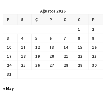
Ağustos 2026
P
S
Ç
P
C
C
P
1
2
3
4
5
6
7
8
9
10
11
12
13
14
15
16
17
18
19
20
21
22
23
24
25
26
27
28
29
30
31
« May