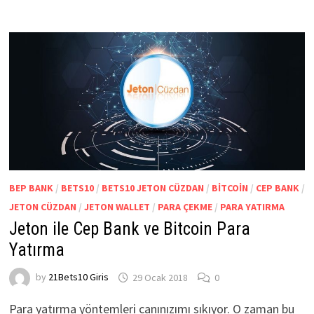
BEP BANK
/
BETS10
/
BETS10 JETON CÜZDAN
/
BITCOIN
/
CEP BANK
/
JETON CÜZDAN
/
JETON WALLET
/
PARA ÇEKME
/
PARA YATIRMA
Jeton ile Cep Bank ve Bitcoin Para
Yatırma
by
21Bets10 Giris
29 Ocak 2018
0
Para yatırma yöntemleri canınızımı sıkıyor. O zaman bu