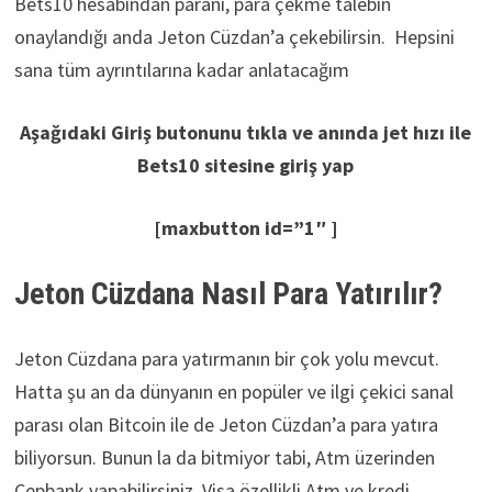
Bets10 hesabından paranı, para çekme talebin
onaylandığı anda Jeton Cüzdan’a çekebilirsin. Hepsini
sana tüm ayrıntılarına kadar anlatacağım
Aşağıdaki Giriş butonunu tıkla ve anında jet hızı ile
Bets10 sitesine giriş yap
[maxbutton id=”1″ ]
Jeton Cüzdana Nasıl Para Yatırılır?
Jeton Cüzdana para yatırmanın bir çok yolu mevcut.
Hatta şu an da dünyanın en popüler ve ilgi çekici sanal
parası olan Bitcoin ile de Jeton Cüzdan’a para yatıra
biliyorsun. Bunun la da bitmiyor tabi, Atm üzerinden
Cepbank yapabilirsiniz. Visa özellikli Atm ve kredi