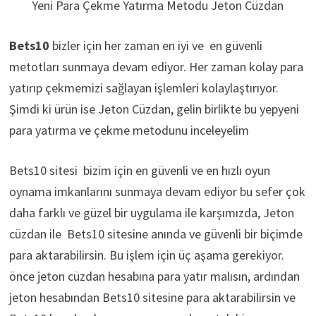
Yeni Para Çekme Yatırma Metodu Jeton Cüzdan
Bets10
bizler için her zaman en iyi ve en güvenli
metotları sunmaya devam ediyor. Her zaman kolay para
yatırıp çekmemizi sağlayan işlemleri kolaylaştırıyor.
Şimdi ki ürün ise Jeton Cüzdan, gelin birlikte bu yepyeni
para yatırma ve çekme metodunu inceleyelim
Bets10 sitesi bizim için en güvenli ve en hızlı oyun
oynama imkanlarını sunmaya devam ediyor bu sefer çok
daha farklı ve güzel bir uygulama ile karşımızda, Jeton
cüzdan ile Bets10 sitesine anında ve güvenli bir biçimde
para aktarabilirsin. Bu işlem için üç aşama gerekiyor.
önce jeton cüzdan hesabına para yatır malısın, ardından
jeton hesabından Bets10 sitesine para aktarabilirsin ve