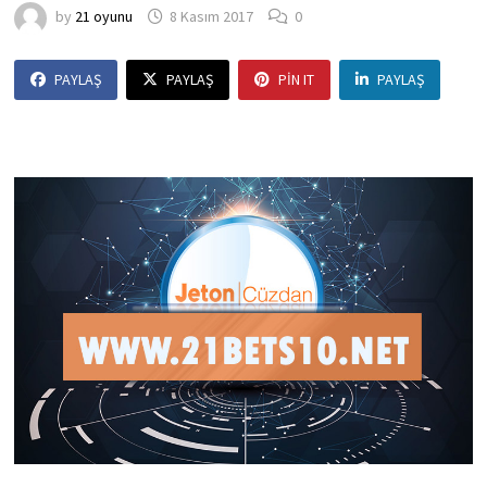
by
21 oyunu
8 Kasım 2017
0
PAYLAŞ
PAYLAŞ
PIN IT
PAYLAŞ