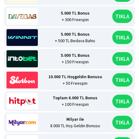
5.000 TL Bonus
TIKLA
+ 300 Freespin
5.000 TL Bonus
TIKLA
+ 500 TL Bedava Bahis
5.000 TL Bonus
TIKLA
+ 150 Freespin
10.000 TL Hoşgeldin Bonusu
TIKLA
+ 50 Freespin
Toplam 6.000 TL Bonus
TIKLA
+ 100 Freespin
Milyar ile
TIKLA
8.000 TL Hoş Geldin Bonusu