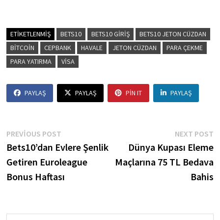
ETIKETLENMIŞ
BETS10
BETS10 GIRIŞ
BETS10 JETON CÜZDAN
BITCOIN
CEPBANK
HAVALE
JETON CÜZDAN
PARA ÇEKME
PARA YATIRMA
VISA
PAYLAŞ
PAYLAŞ
PIN IT
PAYLAŞ
Yazı
Previous
N
PREVIOUS POST
NEXT POST
post:
p
Bets10’dan Evlere Şenlik
Dünya Kupası Eleme
gezinmesi
Getiren Euroleague
Maçlarına 75 TL Bedava
Bonus Haftası
Bahis