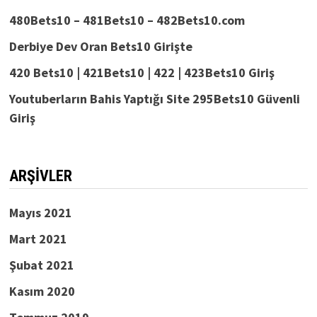
480Bets10 – 481Bets10 – 482Bets10.com
Derbiye Dev Oran Bets10 Girişte
420 Bets10 | 421Bets10 | 422 | 423Bets10 Giriş
Youtuberların Bahis Yaptığı Site 295Bets10 Güvenli
Giriş
ARŞIVLER
Mayıs 2021
Mart 2021
Şubat 2021
Kasım 2020