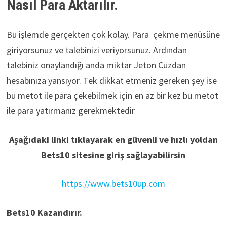
Nasıl Para Aktarılır.
Bu işlemde gerçekten çok kolay. Para çekme menüsüne
giriyorsunuz ve talebinizi veriyorsunuz. Ardından
talebiniz onaylandığı anda miktar Jeton Cüzdan
hesabınıza yansıyor. Tek dikkat etmeniz gereken şey ise
bu metot ile para çekebilmek için en az bir kez bu metot
ile para yatırmanız gerekmektedir
Aşağıdaki linki tıklayarak en güvenli ve hızlı yoldan
Bets10 sitesine giriş sağlayabilirsin
https://www.bets10up.com
Bets10 Kazandırır.