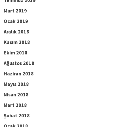
Temmuz 2019
Mart 2019
Ocak 2019
Aralık 2018
Kasım 2018
Ekim 2018
Ağustos 2018
Haziran 2018
Mayıs 2018
Nisan 2018
Mart 2018
Şubat 2018
Ocak 2018