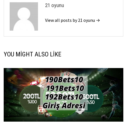
21 oyunu
View all posts by 21 oyunu →
YOU MIGHT ALSO LIKE