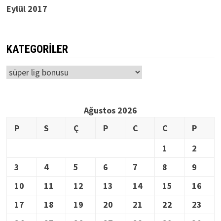
Eylül 2017
KATEGORILER
Kategoriler
Ağustos 2026
P
S
Ç
P
C
C
P
1
2
3
4
5
6
7
8
9
10
11
12
13
14
15
16
17
18
19
20
21
22
23