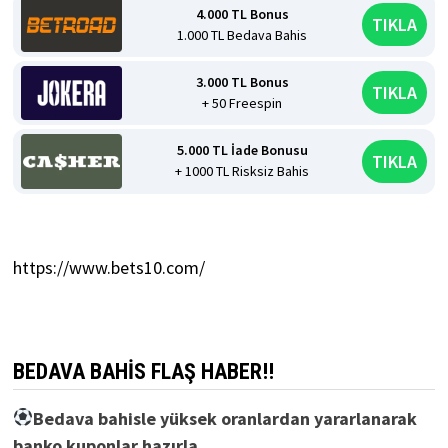
4.000 TL Bonus
TIKLA
1.000 TL Bedava Bahis
3.000 TL Bonus
TIKLA
+ 50 Freespin
5.000 TL İade Bonusu
TIKLA
+ 1000 TL Risksiz Bahis
https://www.bets10.com/
BEDAVA BAHIS FLAŞ HABER!!
Bedava bahisle yüksek oranlardan yararlanarak
banko kuponlar hazırla.