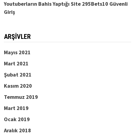
Youtuberların Bahis Yaptığı Site 295Bets10 Güvenli
Giriş
ARŞIVLER
Mayıs 2021
Mart 2021
Şubat 2021
Kasım 2020
Temmuz 2019
Mart 2019
Ocak 2019
Aralık 2018