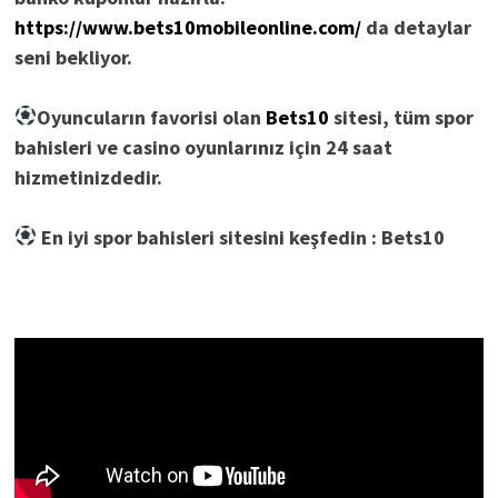
https://www.bets10mobileonline.com/
da detaylar
seni bekliyor.
Oyuncuların favorisi olan
Bets10
sitesi, tüm spor
bahisleri ve casino oyunlarınız için 24 saat
hizmetinizdedir.
En iyi spor bahisleri sitesini keşfedin : Bets10