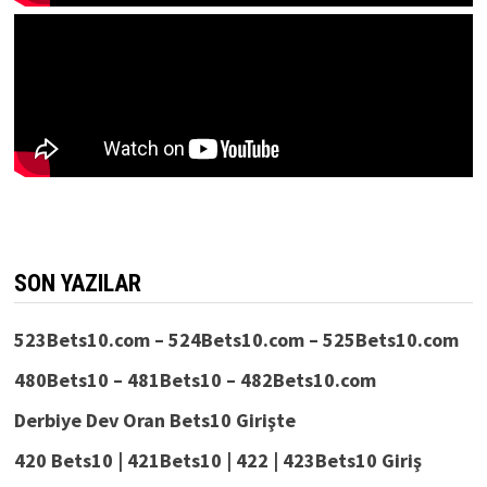
SON YAZILAR
523Bets10.com – 524Bets10.com – 525Bets10.com
480Bets10 – 481Bets10 – 482Bets10.com
Derbiye Dev Oran Bets10 Girişte
420 Bets10 | 421Bets10 | 422 | 423Bets10 Giriş