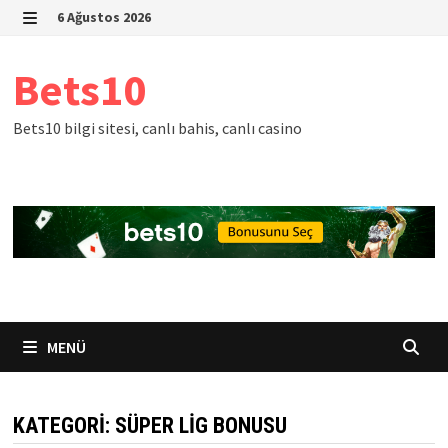
İçeriğe
6 Ağustos 2026
geç
MENÜ
Bets10
Bets10 bilgi sitesi, canlı bahis, canlı casino
MENÜ
KATEGORI:
SÜPER LIG BONUSU