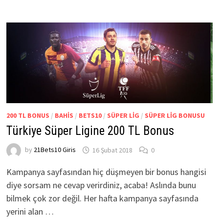
200 TL BONUS
/
BAHIS
/
BETS10
/
SÜPER LIG
/
SÜPER LIG BONUSU
Türkiye Süper Ligine 200 TL Bonus
by
21Bets10 Giris
16 Şubat 2018
0
Kampanya sayfasından hiç düşmeyen bir bonus hangisi
diye sorsam ne cevap verirdiniz, acaba! Aslında bunu
bilmek çok zor değil. Her hafta kampanya sayfasında
yerini alan …