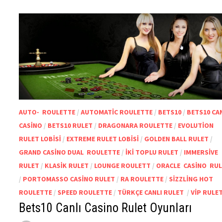
AUTO- ROULETTE
/
AUTOMATIC ROULETTE
/
BETS10
/
BETS10 CA
CASINO
/
BETS10 RULET
/
DRAGONARA ROULETTE
/
EVOLUTION
RULET LOBISI
/
EXTREME RULET LOBISI
/
GOLDEN BALL RULET
/
GRAND CASINO DUAL ROULETTE
/
İKI TOPLU RULET
/
IMMERSIVE
RULET
/
KLASIK RULET
/
LOUNGE ROULETT
/
ORACLE CASINO RU
/
PORTOMASSO CASINO RULET
/
RA ROULETTE
/
SIZZLING HOT
ROULETTE
/
SPEED ROULETTE
/
TÜRKÇE CANLI RULET
/
VIP RULE
Bets10 Canlı Casino Rulet Oyunları