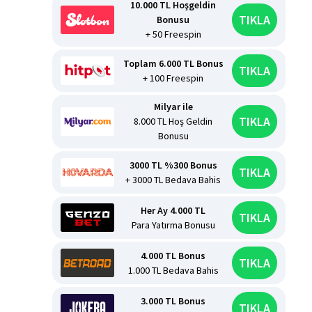
10.000 TL Hoşgeldin
TIKLA
Bonusu
+ 50 Freespin
Toplam 6.000 TL Bonus
TIKLA
+ 100 Freespin
Milyar ile
TIKLA
8.000 TL Hoş Geldin
Bonusu
3000 TL %300 Bonus
TIKLA
+ 3000 TL Bedava Bahis
Her Ay 4.000 TL
TIKLA
Para Yatırma Bonusu
4.000 TL Bonus
TIKLA
1.000 TL Bedava Bahis
3.000 TL Bonus
TIKLA