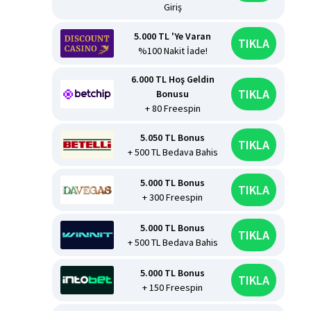
Giriş
5.000 TL 'Ye Varan
TIKLA
%100 Nakit İade!
6.000 TL Hoş Geldin
TIKLA
Bonusu
+ 80 Freespin
5.050 TL Bonus
TIKLA
+ 500 TL Bedava Bahis
5.000 TL Bonus
TIKLA
+ 300 Freespin
5.000 TL Bonus
TIKLA
+ 500 TL Bedava Bahis
5.000 TL Bonus
TIKLA
+ 150 Freespin