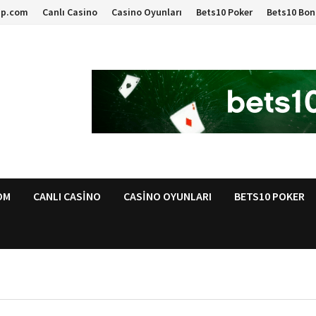
up.com
Canlı Casino
Casino Oyunları
Bets10 Poker
Bets10 Bon
OM
CANLI CASINO
CASINO OYUNLARI
BETS10 POKER