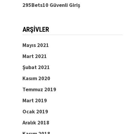
295Bets10 Güvenli Giriş
ARŞIVLER
Mayıs 2021
Mart 2021
Şubat 2021
Kasım 2020
Temmuz 2019
Mart 2019
Ocak 2019
Aralık 2018
Kasım 2018