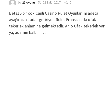
by
21 oyunu
22 Eylül 2017
0
Bets10 bir çok Canlı Casino Rulet Oyunları’nı adeta
ayağımıza kadar getiriyor. Rulet Fransızcada ufak
tekerlek anlamına gelmektedir. Ah o Ufak tekerlek var
ya, adamın kalbini …