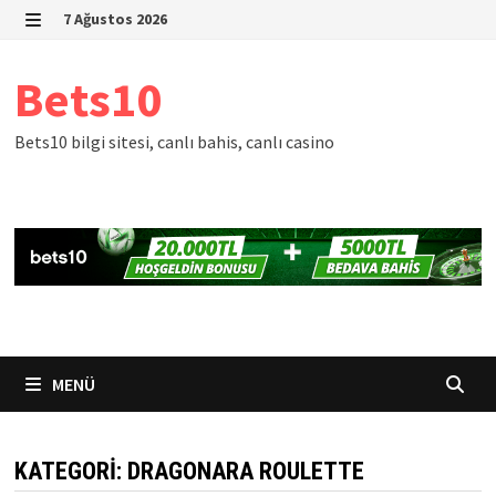
İçeriğe
7 Ağustos 2026
geç
MENÜ
Bets10
Bets10 bilgi sitesi, canlı bahis, canlı casino
MENÜ
KATEGORI:
DRAGONARA ROULETTE