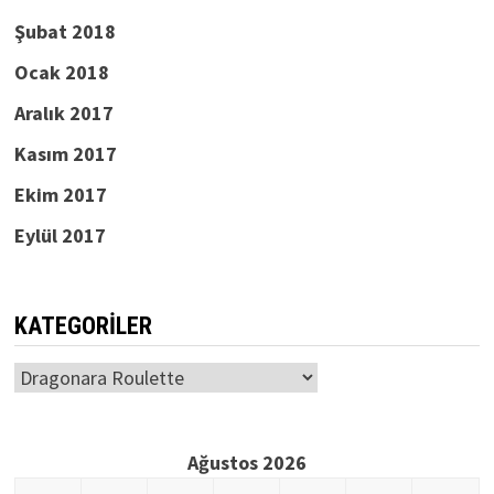
Şubat 2018
Ocak 2018
Aralık 2017
Kasım 2017
Ekim 2017
Eylül 2017
KATEGORILER
Kategoriler
Ağustos 2026