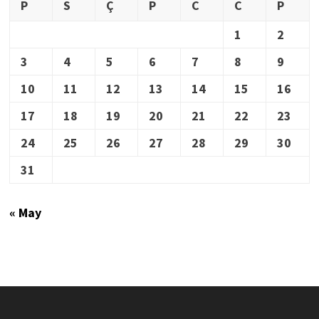
P
S
Ç
P
C
C
P
1
2
3
4
5
6
7
8
9
10
11
12
13
14
15
16
17
18
19
20
21
22
23
24
25
26
27
28
29
30
31
« May