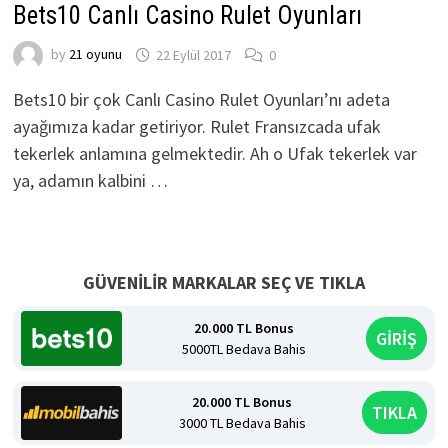
Bets10 Canlı Casino Rulet Oyunları
by
21 oyunu
22 Eylül 2017
0
Bets10 bir çok Canlı Casino Rulet Oyunları’nı adeta
ayağımıza kadar getiriyor. Rulet Fransızcada ufak
tekerlek anlamına gelmektedir. Ah o Ufak tekerlek var
ya, adamın kalbini …
GÜVENİLİR MARKALAR SEÇ VE TIKLA
20.000 TL Bonus
GİRİŞ
5000TL Bedava Bahis
20.000 TL Bonus
TIKLA
3000 TL Bedava Bahis