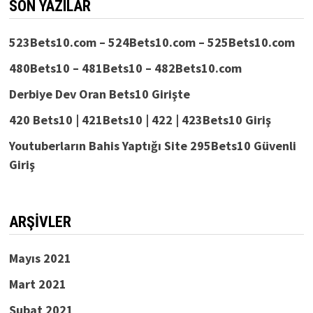
SON YAZILAR
523Bets10.com – 524Bets10.com – 525Bets10.com
480Bets10 – 481Bets10 – 482Bets10.com
Derbiye Dev Oran Bets10 Girişte
420 Bets10 | 421Bets10 | 422 | 423Bets10 Giriş
Youtuberların Bahis Yaptığı Site 295Bets10 Güvenli
Giriş
ARŞIVLER
Mayıs 2021
Mart 2021
Şubat 2021