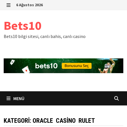
İçeriğe
6 Ağustos 2026
geç
MENÜ
Bets10
Bets10 bilgi sitesi, canlı bahis, canlı casino
MENÜ
KATEGORI:
ORACLE CASINO RULET