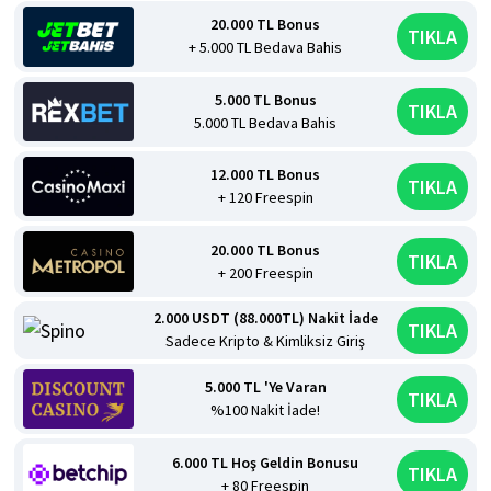
20.000 TL Bonus
TIKLA
+ 5.000 TL Bedava Bahis
5.000 TL Bonus
TIKLA
5.000 TL Bedava Bahis
12.000 TL Bonus
TIKLA
+ 120 Freespin
20.000 TL Bonus
TIKLA
+ 200 Freespin
2.000 USDT (88.000TL) Nakit İade
TIKLA
Sadece Kripto & Kimliksiz Giriş
5.000 TL 'Ye Varan
TIKLA
%100 Nakit İade!
6.000 TL Hoş Geldin Bonusu
TIKLA
+ 80 Freespin