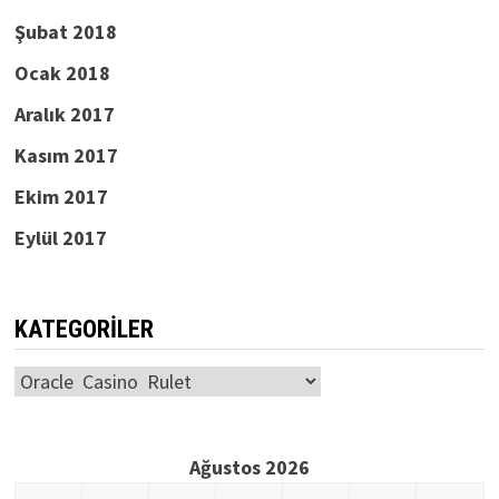
Şubat 2018
Ocak 2018
Aralık 2017
Kasım 2017
Ekim 2017
Eylül 2017
KATEGORILER
Kategoriler
Ağustos 2026