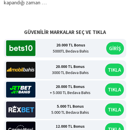
kapandığı zaman …
GÜVENİLİR MARKALAR SEÇ VE TIKLA
20.000 TL Bonus
GİRİŞ
5000TL Bedava Bahis
20.000 TL Bonus
TIKLA
3000 TL Bedava Bahis
20.000 TL Bonus
TIKLA
+ 5.000 TL Bedava Bahis
5.000 TL Bonus
TIKLA
5.000 TL Bedava Bahis
12.000 TL Bonus
TIKLA