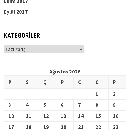
Ekim 2017
Eylül 2017
KATEGORILER
Kategoriler
Ağustos 2026
P
S
Ç
P
C
C
P
1
2
3
4
5
6
7
8
9
10
11
12
13
14
15
16
17
18
19
20
21
22
23