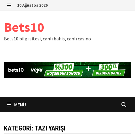
İçeriğe
10 Ağustos 2026
geç
MENÜ
Bets10
Bets10 bilgi sitesi, canlı bahis, canlı casino
MENÜ
KATEGORI:
TAZI YARIŞI