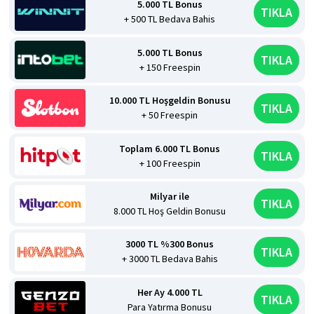
5.000 TL Bonus
TIKLA
+ 500 TL Bedava Bahis
5.000 TL Bonus
TIKLA
+ 150 Freespin
10.000 TL Hoşgeldin Bonusu
TIKLA
+ 50 Freespin
Toplam 6.000 TL Bonus
TIKLA
+ 100 Freespin
Milyar ile
TIKLA
8.000 TL Hoş Geldin Bonusu
3000 TL %300 Bonus
TIKLA
+ 3000 TL Bedava Bahis
Her Ay 4.000 TL
TIKLA
Para Yatırma Bonusu