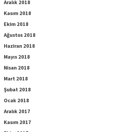
Aralık 2018
Kasım 2018
Ekim 2018
Ağustos 2018
Haziran 2018
Mayıs 2018
Nisan 2018
Mart 2018
Şubat 2018
Ocak 2018
Aralık 2017
Kasım 2017