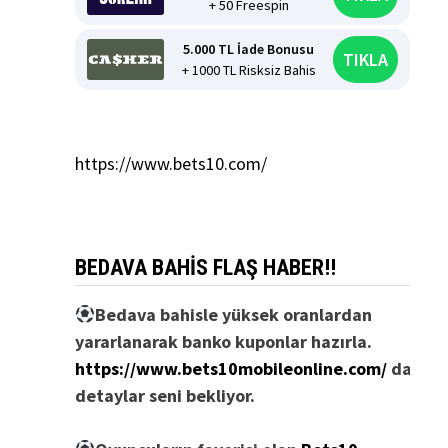
+ 50 Freespin
5.000 TL İade Bonusu
TIKLA
+ 1000 TL Risksiz Bahis
https://www.bets10.com/
BEDAVA BAHIS FLAŞ HABER!!
Bedava bahisle yüksek oranlardan
yararlanarak banko kuponlar hazırla.
https://www.bets10mobileonline.com/
da
detaylar seni bekliyor.