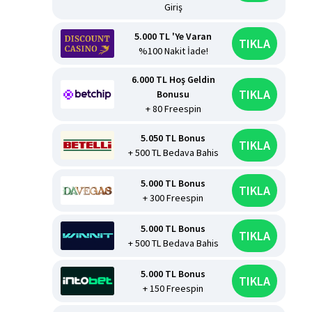
Giriş
5.000 TL 'Ye Varan
TIKLA
%100 Nakit İade!
6.000 TL Hoş Geldin
TIKLA
Bonusu
+ 80 Freespin
5.050 TL Bonus
TIKLA
+ 500 TL Bedava Bahis
5.000 TL Bonus
TIKLA
+ 300 Freespin
5.000 TL Bonus
TIKLA
+ 500 TL Bedava Bahis
5.000 TL Bonus
TIKLA
+ 150 Freespin