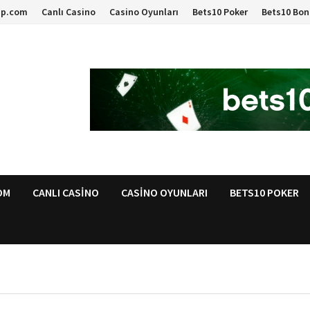
up.com
Canlı Casino
Casino Oyunları
Bets10 Poker
Bets10 Bon
OM
CANLI CASINO
CASINO OYUNLARI
BETS10 POKER