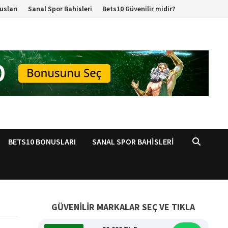
usları
Sanal Spor Bahisleri
Bets10 Güvenilir midir?
BETS10 BONUSLARI
SANAL SPOR BAHISLERI
GÜVENİLİR MARKALAR SEÇ VE TIKLA