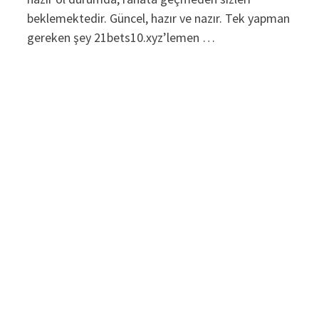
beklemektedir. Güncel, hazır ve nazır. Tek yapman
gereken şey 21bets10.xyz’lemen …