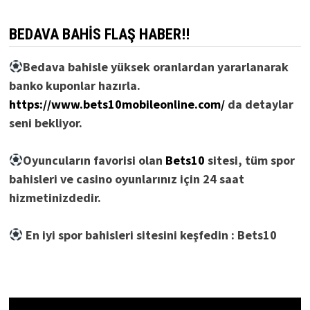
BEDAVA BAHIS FLAŞ HABER!!
Bedava bahisle yüksek oranlardan yararlanarak
banko kuponlar hazırla.
https://www.bets10mobileonline.com/
da detaylar
seni bekliyor.
Oyuncuların favorisi olan
Bets10
sitesi, tüm spor
bahisleri ve casino oyunlarınız için 24 saat
hizmetinizdedir.
En iyi spor bahisleri sitesini keşfedin : Bets10