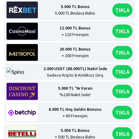
5.000 TL Bonus
TIKLA
5.000 TL Bedava Bahis
12.000 TL Bonus
TIKLA
+ 120 Freespin
20.000 TL Bonus
TIKLA
+ 200 Freespin
2.000 USDT (88.000TL) Nakit İade
TIKLA
Sadece Kripto & Kimliksiz Giriş
5.000 TL 'Ye Varan
TIKLA
%100 Nakit İade!
6.000 TL Hoş Geldin Bonusu
TIKLA
+ 80 Freespin
5.050 TL Bonus
TIKLA
+ 500 TL Bedava Bahis