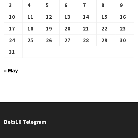
3
4
5
6
7
8
9
10
11
12
13
14
15
16
17
18
19
20
21
22
23
24
25
26
27
28
29
30
31
« May
Bets10 Telegram