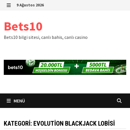
İçeriğe
9 Ağustos 2026
geç
MENÜ
Bets10
Bets10 bilgi sitesi, canlı bahis, canlı casino
MENÜ
KATEGORI:
EVOLUTION BLACKJACK LOBISI