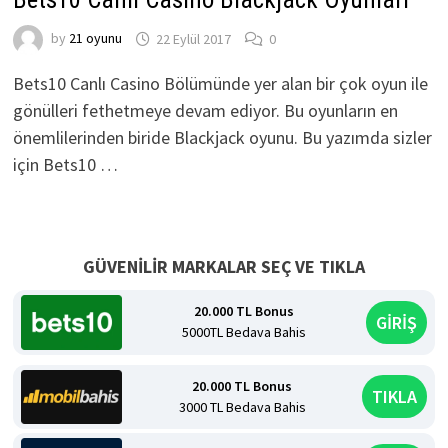
by
21 oyunu
22 Eylül 2017
0
Bets10 Canlı Casino Bölümünde yer alan bir çok oyun ile
gönülleri fethetmeye devam ediyor. Bu oyunların en
önemlilerinden biride Blackjack oyunu. Bu yazımda sizler
için Bets10 …
GÜVENİLİR MARKALAR SEÇ VE TIKLA
20.000 TL Bonus
GİRİŞ
5000TL Bedava Bahis
20.000 TL Bonus
TIKLA
3000 TL Bedava Bahis