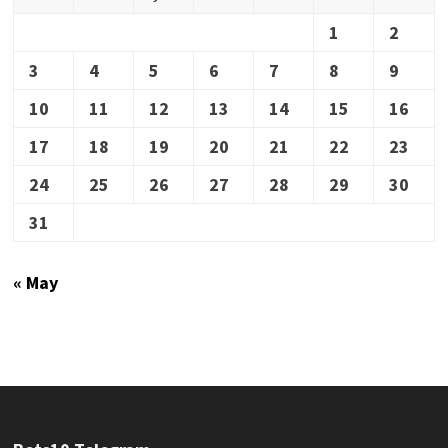
1
2
3
4
5
6
7
8
9
10
11
12
13
14
15
16
17
18
19
20
21
22
23
24
25
26
27
28
29
30
31
« May