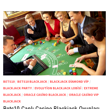
BETS10
/
BETS10 BLACKJACK
/
BLACKJACK DIAMOND VIP
/
BLACKJACK PARTY
/
EVOLUTION BLACKJACK LOBISI
/
EXTREME
BLACKJACK
/
ORACLE CASINO BLACKJACK
/
ORACLE CASINO VIP
BLACKJACK
Bets10 Canlı Casino Blackjack Oyunları