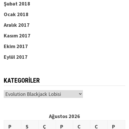
Şubat 2018
Ocak 2018
Aralık 2017
Kasım 2017
Ekim 2017
Eylül 2017
KATEGORILER
Kategoriler
Ağustos 2026
P
S
Ç
P
C
C
P