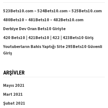
523Bets10.com – 524Bets10.com – 525Bets10.com
480Bets10 – 481Bets10 – 482Bets10.com
Derbiye Dev Oran Bets10 Girişte
420 Bets10 | 421Bets10 | 422 | 423Bets10 Giriş
Youtuberların Bahis Yaptığı Site 295Bets10 Güvenli
Giriş
ARŞIVLER
Mayıs 2021
Mart 2021
Şubat 2021