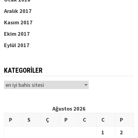
Aralık 2017
Kasım 2017
Ekim 2017
Eylül 2017
KATEGORILER
Kategoriler
Ağustos 2026
P
S
Ç
P
C
C
P
1
2