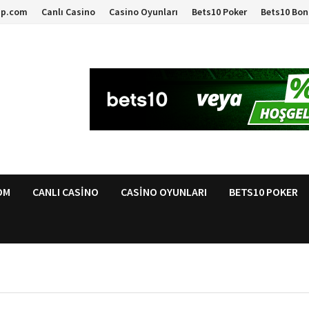
up.com
Canlı Casino
Casino Oyunları
Bets10 Poker
Bets10 Bon
OM
CANLI CASINO
CASINO OYUNLARI
BETS10 POKER