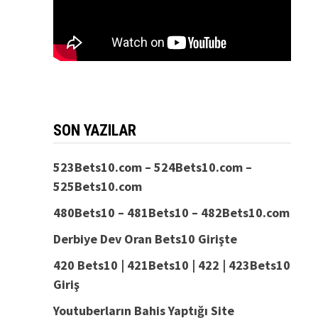
SON YAZILAR
523Bets10.com – 524Bets10.com –
525Bets10.com
480Bets10 – 481Bets10 – 482Bets10.com
Derbiye Dev Oran Bets10 Girişte
420 Bets10 | 421Bets10 | 422 | 423Bets10
Giriş
Youtuberların Bahis Yaptığı Site