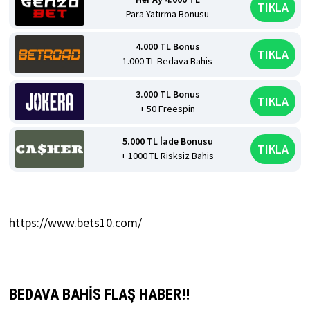
TIKLA
Para Yatırma Bonusu
4.000 TL Bonus
TIKLA
1.000 TL Bedava Bahis
3.000 TL Bonus
TIKLA
+ 50 Freespin
5.000 TL İade Bonusu
TIKLA
+ 1000 TL Risksiz Bahis
https://www.bets10.com/
BEDAVA BAHIS FLAŞ HABER!!