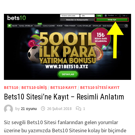
BETS10
/
BETS10 GIRIŞ
/
BETS10 KAYIT
/
BETS10 SITESI KAYIT
Bets10 Sitesi’ne Kayıt – Resimli Anlatım
by
21 oyunu
26 Şubat 2018
1
Siz sevgili Bets10 Sitesi fanlarından gelen yorumlar
üzerine bu yazımızda Bets10 Sitesine kolay bir biçimde