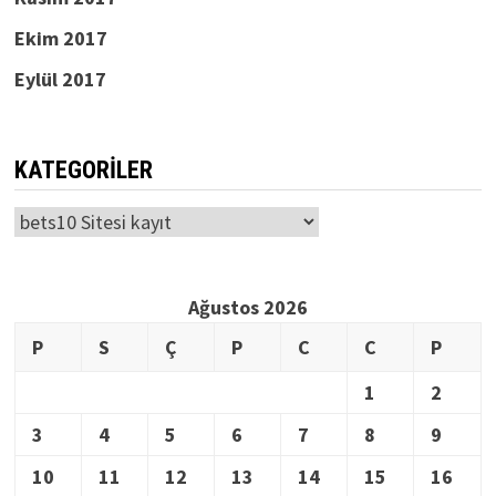
Ekim 2017
Eylül 2017
KATEGORILER
Kategoriler
Ağustos 2026
P
S
Ç
P
C
C
P
1
2
3
4
5
6
7
8
9
10
11
12
13
14
15
16