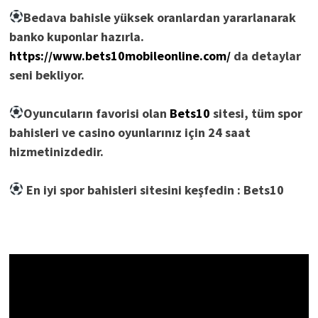
Bedava bahisle yüksek oranlardan yararlanarak
banko kuponlar hazırla.
https://www.bets10mobileonline.com/
da detaylar
seni bekliyor.
Oyuncuların favorisi olan
Bets10
sitesi, tüm spor
bahisleri ve casino oyunlarınız için 24 saat
hizmetinizdedir.
En iyi spor bahisleri sitesini keşfedin : Bets10