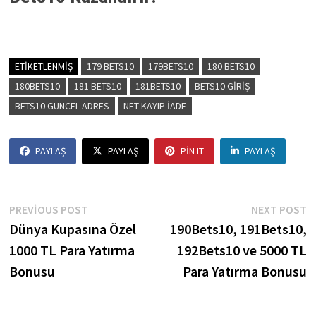
ETIKETLENMIŞ
179 BETS10
179BETS10
180 BETS10
180BETS10
181 BETS10
181BETS10
BETS10 GIRIŞ
BETS10 GÜNCEL ADRES
NET KAYIP İADE
PAYLAŞ
PAYLAŞ
PIN IT
PAYLAŞ
Yazı
Previous
N
PREVIOUS POST
NEXT POST
post:
p
Dünya Kupasına Özel
190Bets10, 191Bets10,
gezinmesi
1000 TL Para Yatırma
192Bets10 ve 5000 TL
Bonusu
Para Yatırma Bonusu