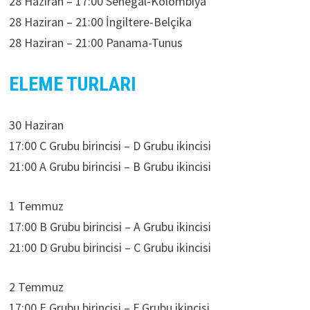
28 Haziran – 17:00 Senegal-Kolombiya
28 Haziran – 21:00 İngiltere-Belçika
28 Haziran – 21:00 Panama-Tunus
ELEME TURLARI
30 Haziran
17:00 C Grubu birincisi – D Grubu ikincisi
21:00 A Grubu birincisi – B Grubu ikincisi
1 Temmuz
17:00 B Grubu birincisi – A Grubu ikincisi
21:00 D Grubu birincisi – C Grubu ikincisi
2 Temmuz
17:00 E Grubu birincisi – F Grubu ikincisi