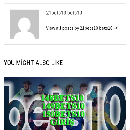
21bets10 bets10
View all posts by 21bets10 bets10 →
YOU MIGHT ALSO LIKE