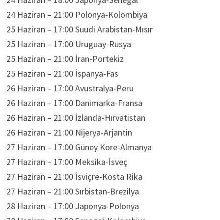
24 Haziran – 21:00 Polonya-Kolombiya
25 Haziran – 17:00 Suudi Arabistan-Mısır
25 Haziran – 17:00 Uruguay-Rusya
25 Haziran – 21:00 İran-Portekiz
25 Haziran – 21:00 İspanya-Fas
26 Haziran – 17:00 Avustralya-Peru
26 Haziran – 17:00 Danimarka-Fransa
26 Haziran – 21:00 İzlanda-Hırvatistan
26 Haziran – 21:00 Nijerya-Arjantin
27 Haziran – 17:00 Güney Kore-Almanya
27 Haziran – 17:00 Meksika-İsveç
27 Haziran – 21:00 İsviçre-Kosta Rika
27 Haziran – 21:00 Sırbistan-Brezilya
28 Haziran – 17:00 Japonya-Polonya