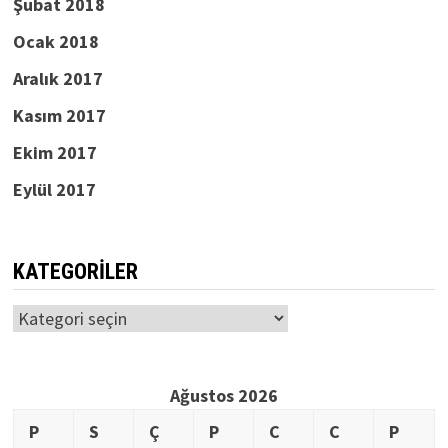
Şubat 2018
Ocak 2018
Aralık 2017
Kasım 2017
Ekim 2017
Eylül 2017
KATEGORILER
Kategoriler
Ağustos 2026
P
S
Ç
P
C
C
P