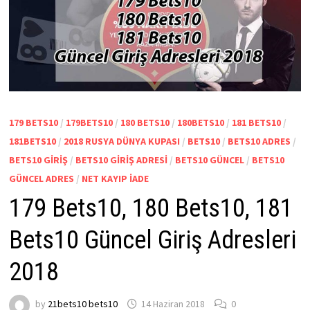
179 BETS10
/
179BETS10
/
180 BETS10
/
180BETS10
/
181 BETS10
/
181BETS10
/
2018 RUSYA DÜNYA KUPASI
/
BETS10
/
BETS10 ADRES
/
BETS10 GIRIŞ
/
BETS10 GIRIŞ ADRESI
/
BETS10 GÜNCEL
/
BETS10
GÜNCEL ADRES
/
NET KAYIP İADE
179 Bets10, 180 Bets10, 181
Bets10 Güncel Giriş Adresleri
2018
by
21bets10 bets10
14 Haziran 2018
0