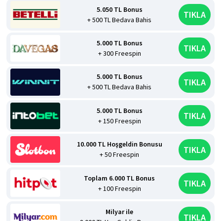
5.050 TL Bonus
TIKLA
+ 500 TL Bedava Bahis
5.000 TL Bonus
TIKLA
+ 300 Freespin
5.000 TL Bonus
TIKLA
+ 500 TL Bedava Bahis
5.000 TL Bonus
TIKLA
+ 150 Freespin
10.000 TL Hoşgeldin Bonusu
TIKLA
+ 50 Freespin
Toplam 6.000 TL Bonus
TIKLA
+ 100 Freespin
Milyar ile
TIKLA