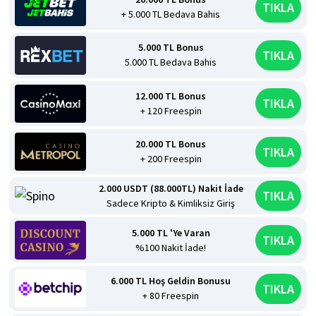
TIKLA
+ 5.000 TL Bedava Bahis
5.000 TL Bonus
TIKLA
5.000 TL Bedava Bahis
12.000 TL Bonus
TIKLA
+ 120 Freespin
20.000 TL Bonus
TIKLA
+ 200 Freespin
2.000 USDT (88.000TL) Nakit İade
TIKLA
Sadece Kripto & Kimliksiz Giriş
5.000 TL 'Ye Varan
TIKLA
%100 Nakit İade!
6.000 TL Hoş Geldin Bonusu
TIKLA
+ 80 Freespin