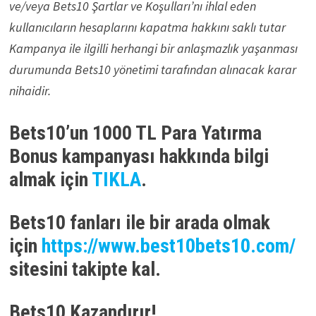
ve/veya Bets10 Şartlar ve Koşulları’nı ihlal eden
kullanıcıların hesaplarını kapatma hakkını saklı tutar
Kampanya ile ilgilli herhangi bir anlaşmazlık yaşanması
durumunda Bets10 yönetimi tarafından alınacak karar
nihaidir.
Bets10’un 1000 TL Para Yatırma
Bonus kampanyası hakkında bilgi
almak için
TIKLA
.
Bets10 fanları ile bir arada olmak
için
https://www.best10bets10.com/
sitesini takipte kal.
Bets10 Kazandırır!