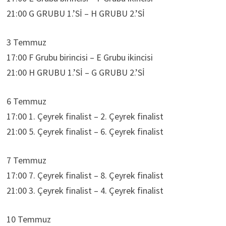
21:00 G GRUBU 1.’Sİ – H GRUBU 2.’Sİ
3 Temmuz
17:00 F Grubu birincisi – E Grubu ikincisi
21:00 H GRUBU 1.’Sİ – G GRUBU 2.’Sİ
6 Temmuz
17:00 1. Çeyrek finalist – 2. Çeyrek finalist
21:00 5. Çeyrek finalist – 6. Çeyrek finalist
7 Temmuz
17:00 7. Çeyrek finalist – 8. Çeyrek finalist
21:00 3. Çeyrek finalist – 4. Çeyrek finalist
10 Temmuz