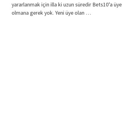
yararlanmak için illa ki uzun süredir Bets10’a üye
olmana gerek yok. Yeni üye olan …