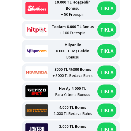
10.000 TL Hoşgeldin
TIKLA
Bonusu
+ 50 Freespin
Toplam 6.000 TL Bonus
TIKLA
+ 100 Freespin
Milyar ile
TIKLA
8.000 TL Hoş Geldin
Bonusu
3000 TL %300 Bonus
TIKLA
+ 3000 TL Bedava Bahis
Her Ay 4.000 TL
TIKLA
Para Yatırma Bonusu
4.000 TL Bonus
TIKLA
1.000 TL Bedava Bahis
3.000 TL Bonus
TIKLA